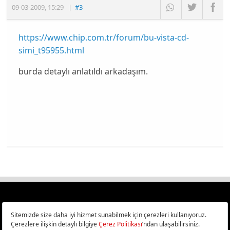
09-03-2009
,
15:29
|
#3
https://www.chip.com.tr/forum/bu-vista-cd-
simi_t95955.html
burda detaylı anlatıldı arkadaşım.
Türkiye