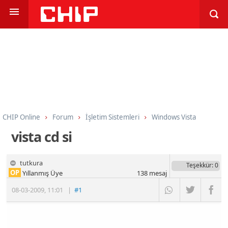
CHIP Online
Forum
İşletim Sistemleri
Windows Vista
vista cd si
tutkura
Teşekkür
: 0
OP
Yıllanmış Üye
138
mesaj
08-03-2009
,
11:01
|
#1