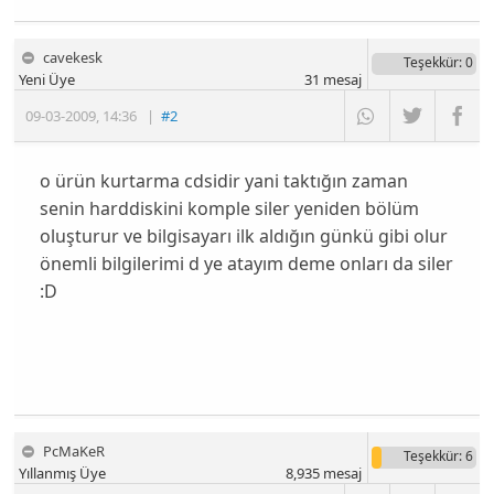
cavekesk
Teşekkür
: 0
Yeni Üye
31
mesaj
09-03-2009
,
14:36
|
#2
o ürün kurtarma cdsidir yani taktığın zaman
senin harddiskini komple siler yeniden bölüm
oluşturur ve bilgisayarı ilk aldığın günkü gibi olur
önemli bilgilerimi d ye atayım deme onları da siler
:D
PcMaKeR
Teşekkür
: 6
Yıllanmış Üye
8,935
mesaj