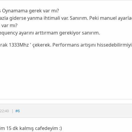
s Oynamama gerek var mı?
fazla giderse yanma ihtimali var. Sanırım. Peki manuel ayarla
i var mı?
quency ayarını arttırmam gerekiyor sanırım.
rak 1333Mhz ' çekerek. Performans artışını hissedebilirmiy
22:40
|
#6
m 15 dk kalmış cafedeyim :)