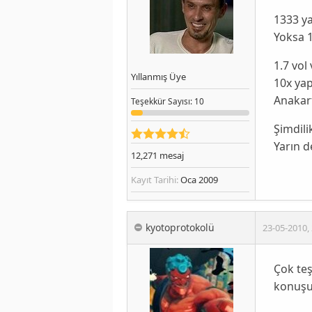
1333 ya
Yoksa 1
1.7 vol
Yıllanmış Üye
10x ya
Anakart
Teşekkür
Sayısı
: 10
Şimdili
Yarın d
12,271
mesaj
Kayıt Tarihi:
Oca 2009
kyotoprotokolü
23-05-2010
,
Çok teş
konuşur