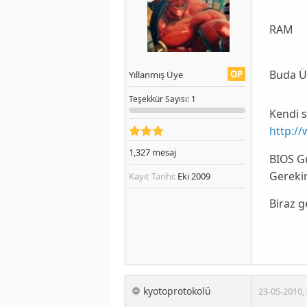
RAM
Buda Üs
OP
Yıllanmış Üye
Teşekkür
Sayısı
: 1
Kendi 
http:/
1,327
mesaj
BIOS Gü
Gerekir
Kayıt Tarihi:
Eki 2009
Biraz g
kyotoprotokolü
23-05-2010
,