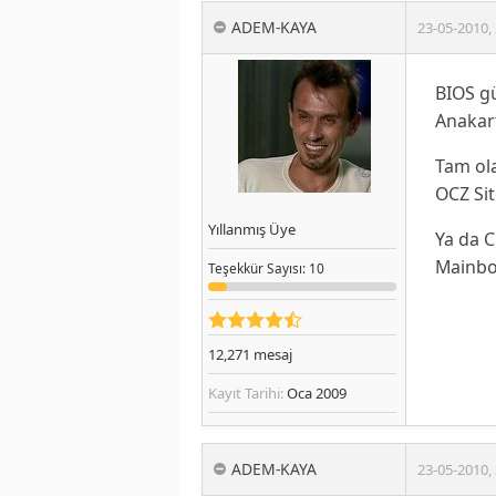
ADEM-KAYA
23-05-2010
,
BIOS g
Anakart
Tam ol
OCZ Sit
Yıllanmış Üye
Ya da 
Mainboa
Teşekkür
Sayısı
: 10
12,271
mesaj
Kayıt Tarihi:
Oca 2009
ADEM-KAYA
23-05-2010
,