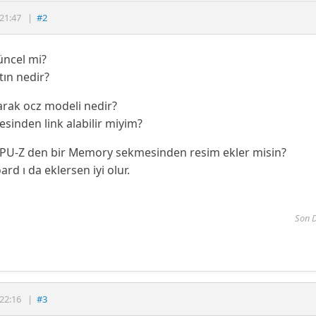
21:47
|
#2
üncel mi?
ın nedir?
arak ocz modeli nedir?
esinden link alabilir miyim?
CPU-Z den bir Memory sekmesinden resim ekler misin?
rd ı da eklersen iyi olur.
Son 
22:16
|
#3