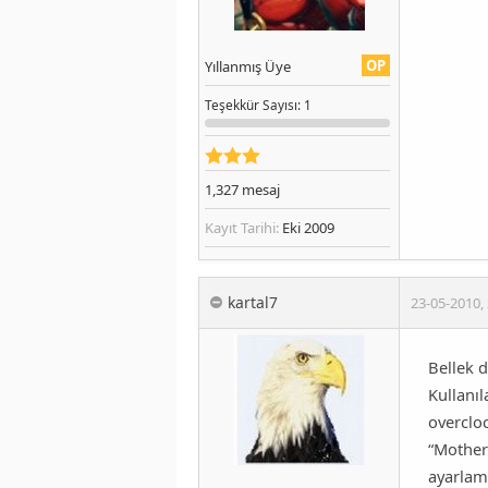
OP
Yıllanmış Üye
Teşekkür
Sayısı
: 1
1,327
mesaj
Kayıt Tarihi:
Eki 2009
kartal7
23-05-2010
,
Bellek d
Kullanıl
overcloc
“Mother
ayarlam