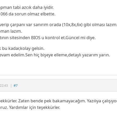
pman tabi azcık daha iyidir.
066 da sorun olmaz elbette.
 verip çarpanı var sanırım orada (10x,8x,6x) gibi olması lazım
pman lazım.
ının sitesinden BIOS u kontrol et.Güncel mi diye.
k bu kadar,kolay gelsin.
evam edelim.Sen hiç bişeye elleme,detaylı yazarım yarın.
22:43
|
#7
ekkürler. Zaten bende pek bakamayacağım. Yazılıya çalışıyo
uz. Yardımlar için teşekkürler.