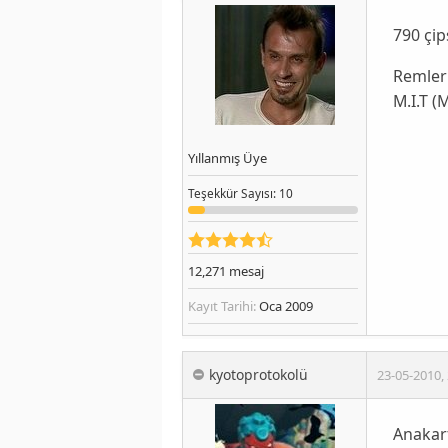
790 çip
Remleri
M.I.T 
Yıllanmış Üye
Teşekkür
Sayısı
: 10
12,271
mesaj
Kayıt Tarihi:
Oca 2009
kyotoprotokolü
23-05-2010
,
Anakar