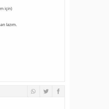
m için)
an lazım.