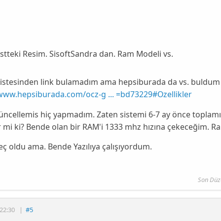
tteki Resim. SisoftSandra dan. Ram Modeli vs.
sistesinden link bulamadım ama hepsiburada da vs. buldum
/www.hepsiburada.com/ocz-g ... =bd73229#Ozellikler
ncellemis hiç yapmadım. Zaten sistemi 6-7 ay önce toplamı
 mi ki? Bende olan bir RAM'i 1333 mhz hızına çekeceğim. Ram
eç oldu ama. Bende Yazılıya çalışıyordum.
Son Düz
22:30
|
#5