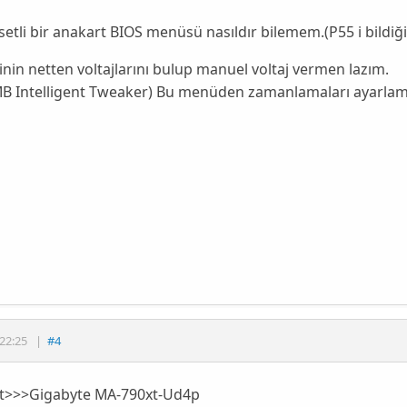
setli bir anakart BIOS menüsü nasıldır bilemem.(P55 i bildiği
nin netten voltajlarını bulup manuel voltaj vermen lazım.
(MB Intelligent Tweaker) Bu menüden zamanlamaları ayarlam
22:25
|
#4
t>>>Gigabyte MA-790xt-Ud4p