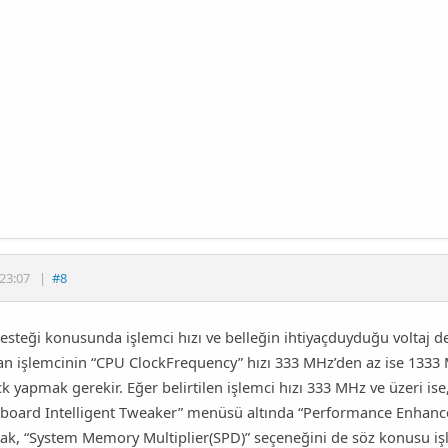
23:07
|
#8
esteği konusunda işlemci hızı ve belleğin ihtiyaçduyduğu voltaj d
an işlemcinin “CPU ClockFrequency” hızı 333 MHz’den az ise 1333 M
k yapmak gerekir. Eğer belirtilen işlemci hızı 333 MHz ve üzeri is
board Intelligent Tweaker” menüsü altında “Performance Enhance”
ak, “System Memory Multiplier(SPD)” seçeneğini de söz konusu işl