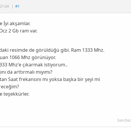
21:34
|
#1
 İyi akşamlar.
Ocz 2 Gb ram var.
 daki resimde de görüldüğü gibi. Ram 1333 Mhz.
Şuan 1066 Mhz görünüyor.
333 Mhz'e çıkarmak istiyorum..
jını da arttırmalı mıyımı?
tan Saat frekansını mı yoksa başka bir şeyi mi
ireceğim?
 teşekkürler.
Son Düz