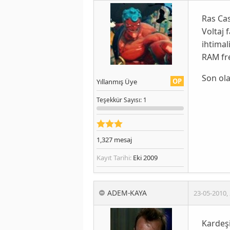
Ras Ca
Voltaj 
ihtimal
RAM fre
Son ola
OP
Yıllanmış Üye
Teşekkür
Sayısı
: 1
1,327
mesaj
Kayıt Tarihi:
Eki 2009
ADEM-KAYA
23-05-2010
,
Kardeşi