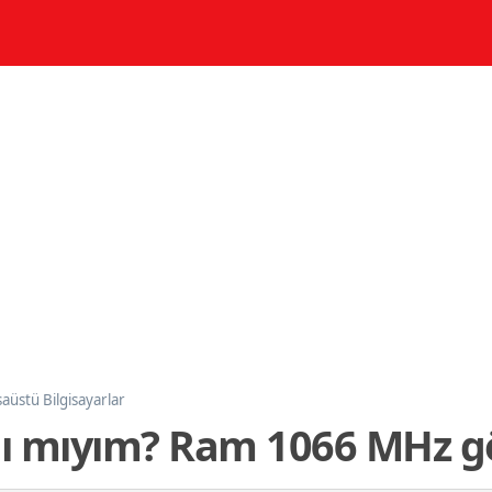
aüstü Bilgisayarlar
alı mıyım? Ram 1066 MHz g