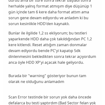
durdu ama bir süre sonra tekrar başladı sonra
herhalde yalnış format atmışım diye düşünüp 1
gün içinde tam 6 kere daha format attım ama
sorun gene devam ediyordu ve anladım ki bu
sorun kesinlikle HDD'den kaynaklı.
Bunlar ile ilgilide 1,2 ss ekliyorum; bu testleri
yaparkende HDD daha çok takıldığından PC 1,2
kere kitlendi. Reset attığım zaman donmalar
devam ediyordu bende PC'yi kapatıp 5dk
dinlenmesini bekledikten sonra tekrar açıyordum
anca öyle HDD XP'yi açacak hale geliyordu.
Burada bir "warning" gösteriyor bunun tam
olarak ne olduğunu anlamadım
Scan Error testinde bir sorun yok daha öncede
defalarca bu testi yaptırdım (Bad Sector felan yok