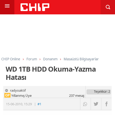
CHIP Online
Forum
Donanım
Masaüstü Bilgisayarlar
WD 1TB HDD Okuma-Yazma
Hatası
radyoaktif
Teşekkür
: 2
OP
Yıllanmış Üye
237
mesaj
15-06-2010
,
15:29
|
#1