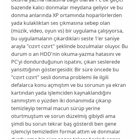
bazende kalıcı donmalar meydana geliyor ve bu
donma anlarında XP ortamında hoparlörlerden
yada kulaklıktan ses çıkmasına sebep olan
(müzik, video, oyun vs) bir uygulama çalışıyorsa,
bu uygulamaların çıkardıkları seste 1'er saniye
arayla "cızırt cızırt" şeklinde bozulmalar oluyor. Bu
durum o an HDD'nin okuma-yazma hatasını ve
PC'yi dondurduğunun ispatını, çıkan seslerede
yansıttığının göstergesidir. Bir süre öncede bu
"cızırt cızırt" sesli donma problemi ile ilgili
defalarca konu açmıştım ve bu sorunun ya ekran
kartından yada işlemciden kaynaklandığını
sanmıştım o yüzden iki donanımıda çıkarıp
temizleyip termal macun sürüp yerine
oturtmuştum ve sorun düzelmiş gibiydi ama
şimdi bu sorun tekrar baş gösterdi ben gene
işlemciyi temizledim format attım ve donmalar