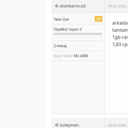
atomkarinca3
24-03-2009
,
OP
Taze Üye
arkadas
tanıtam
Teşekkür
Sayısı
: 0
1gb ra
1,83 c
2
mesaj
Kayıt Tarihi:
Eki 2008
Süleyman.
24-03-2009
,