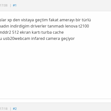
17:08
|
#1
lar xp den vistaya geçtim fakat amerayı bir türlü
adın indirdigim driverler tanımadı lenova t2100
mddr2 512 ekran kartı turba cache
pu usb20webcam infared camera geçiyor
17:18
|
#2