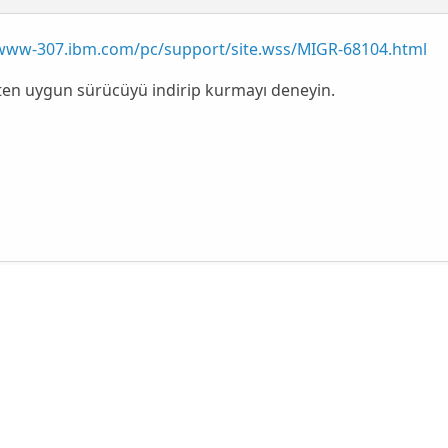
/www-307.ibm.com/pc/support/site.wss/MIGR-68104.html
ten uygun sürücüyü indirip kurmayı deneyin.