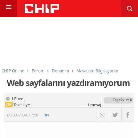
CHIP Online
Forum
Donanım
Masaüstü Bilgisayarlar
Web sayfalarını yazdıramıyorum
LEtiee
Teşekkür
: 0
OP
Taze Üye
1
mesaj
06-03-2009
,
17:58
|
#1