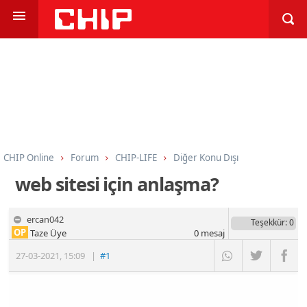
CHIP Online
Forum
CHIP-LIFE
Diğer Konu Dışı
web sitesi için anlaşma?
ercan042
Teşekkür
: 0
OP
Taze Üye
0
mesaj
27-03-2021
,
15:09
|
#1