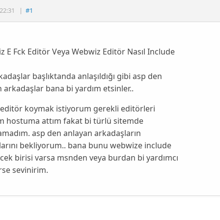
22:31
|
#1
 E Fck Editör Veya Webwiz Editör Nasıl Include
kadaşlar başlıktanda anlaşıldığı gibi asp den
 arkadaşlar bana bi yardım etsinler..
editör koymak istiyorum gerekli editörleri
m hostuma attım fakat bi türlü sitemde
ramadım. asp den anlayan arkadaşların
larını bekliyorum.. bana bunu webwize include
cek birisi varsa msnden veya burdan bi yardımcı
rse sevinirim.