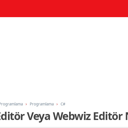
 Programlama
Programlama
C#
ditör Veya Webwiz Editör N