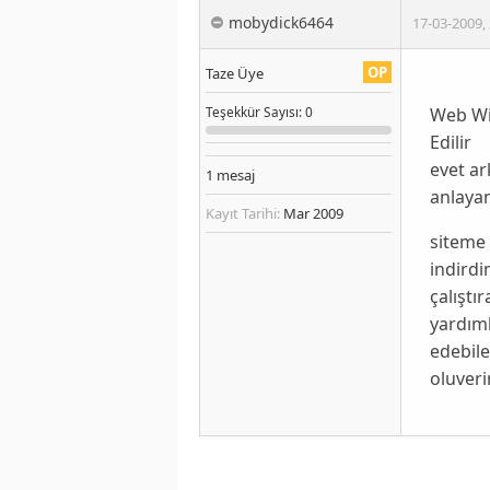
mobydick6464
17-03-2009
,
OP
Taze Üye
Web Wiz
Teşekkür
Sayısı
: 0
Edilir
evet ar
1
mesaj
anlayan
Kayıt Tarihi:
Mar 2009
siteme 
indirdi
çalıştı
yardım
edebile
oluveri