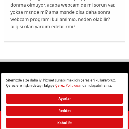
donma olmuyor. acaba webcam de mi sorun var.
yoksa msnde mi? ama msnde olsa daha sonra
webcam programı kullanılmıo. neden olabilir?
bilgisi olan yardım edebilirmi?
Türkiye
Cep Telefonu İncelemeleri,
Bilişim ve Teknoloji Haberleri CHIP Online’da!
©
2026
Doğan Burda Dergi Yayıncılık ve Pazarlama A.Ş.
/ Tüm hakları
saklıdır.