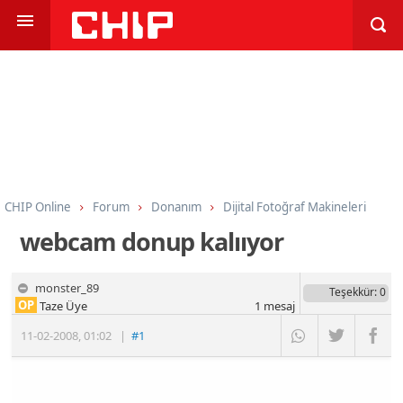
CHIP Online
Forum
Donanım
Dijital Fotoğraf Makineleri
webcam donup kalııyor
monster_89
Teşekkür
: 0
OP
Taze Üye
1
mesaj
11-02-2008
,
01:02
|
#1