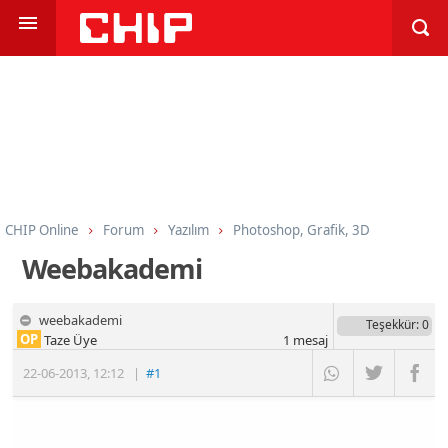
CHIP Online
Forum
Yazılım
Photoshop, Grafik, 3D
Weebakademi
weebakademi
Teşekkür
: 0
OP
Taze Üye
1
mesaj
22-06-2013
,
12:12
|
#1