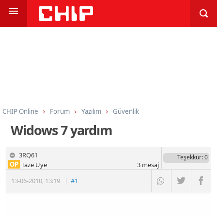
CHIP Online
Forum
Yazılım
Güvenlik
Widows 7 yardım
3RQ61
Teşekkür
: 0
OP
Taze Üye
3
mesaj
13-06-2010
,
13:19
|
#1