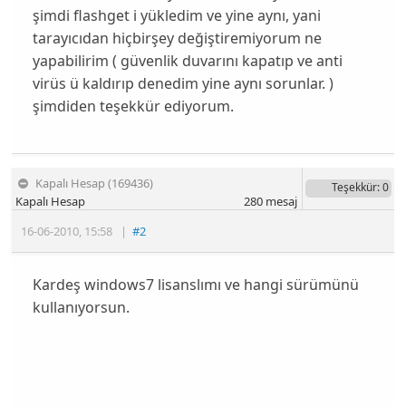
şimdi flashget i yükledim ve yine aynı, yani
tarayıcıdan hiçbirşey değiştiremiyorum ne
yapabilirim ( güvenlik duvarını kapatıp ve anti
virüs ü kaldırıp denedim yine aynı sorunlar. )
şimdiden teşekkür ediyorum.
Kapalı Hesap (169436)
Teşekkür
: 0
Kapalı Hesap
280
mesaj
16-06-2010
,
15:58
|
#2
Kardeş windows7 lisanslımı ve hangi sürümünü
kullanıyorsun.