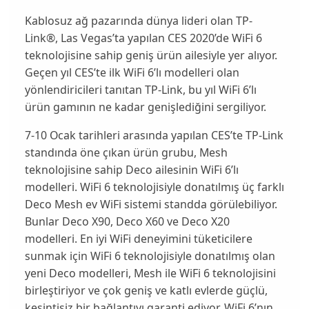
Kablosuz ağ pazarında dünya lideri olan TP-
Link®, Las Vegas’ta yapılan CES 2020’de WiFi 6
teknolojisine sahip geniş ürün ailesiyle yer alıyor.
Geçen yıl CES’te ilk WiFi 6’lı modelleri olan
yönlendiricileri tanıtan TP-Link, bu yıl WiFi 6’lı
ürün gamının ne kadar genişlediğini sergiliyor.
7-10 Ocak tarihleri arasında yapılan CES’te TP-Link
standında öne çıkan ürün grubu, Mesh
teknolojisine sahip Deco ailesinin WiFi 6’lı
modelleri. WiFi 6 teknolojisiyle donatılmış üç farklı
Deco Mesh ev WiFi sistemi standda görülebiliyor.
Bunlar
Deco X90
,
Deco X60
ve
Deco X20
modelleri. En iyi WiFi deneyimini tüketicilere
sunmak için WiFi 6 teknolojisiyle donatılmış olan
yeni Deco modelleri, Mesh ile WiFi 6 teknolojisini
birleştiriyor ve çok geniş ve katlı evlerde güçlü,
kesintisiz bir bağlantıyı garanti ediyor. WiFi 6’nın