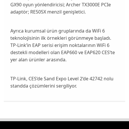
GX90
oyun yönlendiricisi;
Archer TX3000E
PCIe
adaptör;
RE505X
menzil genişletici.
Ayrıca kurumsal ürün gruplarında da WiFi 6
teknolojisinin ilk örnekleri görünmeye başladı.
TP-Link’in EAP serisi erişim noktalarının WiFi 6
destekli modelleri olan
EAP660
ve
EAP620
CES’te
yer alan ürünler arasında.
TP-Link, CES’de Sand Expo Level 2’de 42742 nolu
standda çözümlerini sergiliyor.