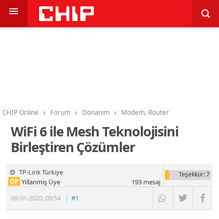
CHIP Online
Forum
Donanım
Modem, Router
WiFi 6 ile Mesh Teknolojisini
Birleştiren Çözümler
TP-Link Türkiye
Teşekkür
: 7
OP
Yıllanmış Üye
193
mesaj
09-01-2020
,
09:54
|
#1