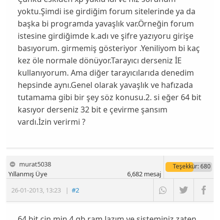
yoktu.Şimdi ise girdiğim forum sitelerinde ya da
başka bi programda yavaşlık var.Örneğin forum
istesine girdiğimde k.adı ve şifre yazıyoru girişe
basıyorum. girmemiş gösteriyor .Yeniliyom bi kaç
kez öle normale dönüyor.Tarayıcı derseniz İE
kullanıyorum. Ama diğer tarayıcılarıda denedim
hepsinde aynı.Genel olarak yavaşlık ve hafızada
tutamama gibi bir şey söz konusu.2. si eğer 64 bit
kasıyor derseniz 32 bit e çevirme şansım
vardı.İzin verirmi ?
murat5038
Teşekkür
: 680
Yıllanmış Üye
6,682
mesaj
26-01-2013
,
13:23
|
#2
64 bit çin min.4 gb ram lazım ve sisteminiz zaten