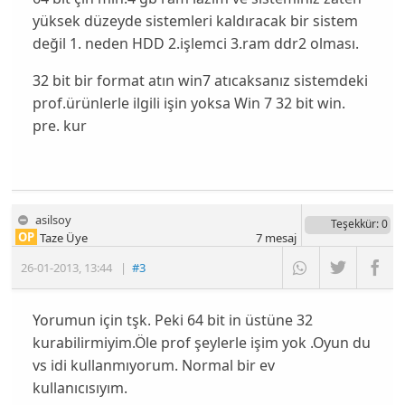
yüksek düzeyde sistemleri kaldıracak bir sistem
değil 1. neden HDD 2.işlemci 3.ram ddr2 olması.
32 bit bir format atın win7 atıcaksanız sistemdeki
prof.ürünlerle ilgili işin yoksa Win 7 32 bit win.
pre. kur
asilsoy
Teşekkür
: 0
OP
Taze Üye
7
mesaj
26-01-2013
,
13:44
|
#3
Yorumun için tşk. Peki 64 bit in üstüne 32
kurabilirmiyim.Öle prof şeylerle işim yok .Oyun du
vs idi kullanmıyorum. Normal bir ev
kullanıcısıyım.