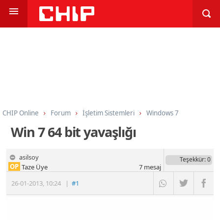
CHIP Online
Forum
İşletim Sistemleri
Windows 7
Win 7 64 bit yavaşlığı
asilsoy
Teşekkür
: 0
OP
Taze Üye
7
mesaj
26-01-2013
,
10:24
|
#1