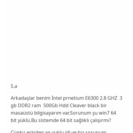
S.a
Arkadaşlar benim İntel prnetium E6300 2.8 GHZ 3
gb DDR2 ram 500Gb Hdd Cleaver black bir
masaüstü bilgisayarım var.Sorunum şu win7 64
bit yüklü.Bu sistemde 64 bit sağlıklı çalışırmı?
Çünkü eskiden xp yuklu idi ve hız sorunum