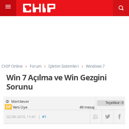
CHIP Online
Forum
İşletim Sistemleri
Windows 7
Win 7 Açılma ve Win Gezgini
Sorunu
Mert4ever
Teşekkür
: 0
OP
Yeni Üye
49
mesaj
02-06-2010
,
11:41
|
#1