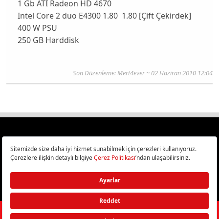
1 Gb ATI Radeon HD 4670
Intel Core 2 duo E4300 1.80 1.80 [Çift Çekirdek]
400 W PSU
250 GB Harddisk
Son Düzenleme:
Mert4ever
~ 02 Haziran 2010 12:04
Türkiye
Cep Telefonu İncelemeleri,
Bilişim ve Teknoloji Haberleri CHIP Online’da!
©
2026
Doğan Burda Dergi Yayıncılık ve Pazarlama A.Ş.
/ Tüm hakları