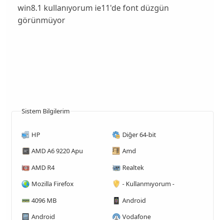
win8.1 kullanıyorum ie11'de font düzgün
görünmüyor
Sistem Bilgilerim
HP
Diğer 64-bit
AMD A6 9220 Apu
Amd
AMD R4
Realtek
Mozilla Firefox
- Kullanmıyorum -
4096 MB
Android
Android
Vodafone