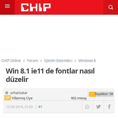
CHIP Online
Forum
İşletim Sistemleri
Windows 8
Win 8.1 ie11 de fontlar nasıl
düzelir
orhantatar
Teşekkür
: 58
OP
Yıllanmış Üye
902
mesaj
12-05-2014
,
21:00
|
#1