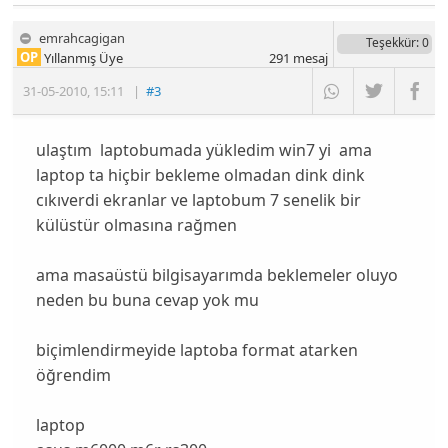
emrahcagigan
Teşekkür
: 0
OP
Yıllanmış Üye
291
mesaj
31-05-2010
,
15:11
|
#3
ulaştım laptobumada yükledim win7 yi ama
laptop ta hiçbir bekleme olmadan dink dink
cıkıverdi ekranlar ve laptobum 7 senelik bir
külüstür olmasına rağmen
ama masaüstü bilgisayarımda beklemeler oluyo
neden bu buna cevap yok mu
biçimlendirmeyide laptoba format atarken
öğrendim
laptop