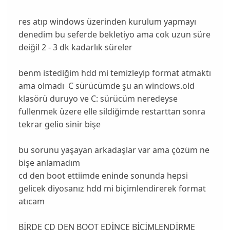
res atıp windows üzerinden kurulum yapmayı
denedim bu seferde bekletiyo ama cok uzun süre
deiğil 2 - 3 dk kadarlık süreler
benm istediğim hdd mi temizleyip format atmaktı
ama olmadı C sürücümde şu an windows.old
klasörü duruyo ve C: sürücüm neredeyse
fullenmek üzere elle sildiğimde restarttan sonra
tekrar gelio sinir bişe
bu sorunu yaşayan arkadaşlar var ama çözüm ne
bişe anlamadım
cd den boot ettiimde eninde sonunda hepsi
gelicek diyosanız hdd mi biçimlendirerek format
atıcam
BİRDE CD DEN BOOT EDİNCE BİÇİMLENDİRME