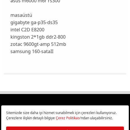
asus m6000 m6r rs300
masaüstü
gigabyte ga-p35-ds35
intel C2D E8200
kingston 2*1gb ddr2-800
zotac 9600gt-amp 512mb
samsung 160-sataII
Türkiye
Cep Telefonu İncelemeleri,
Bilişim ve Teknoloji Haberleri CHIP Online’da!