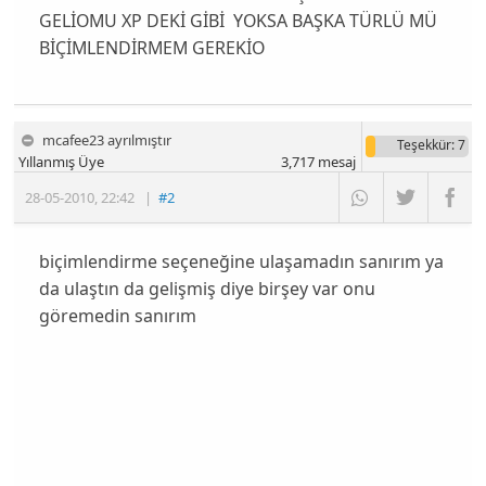
GELİOMU XP DEKİ GİBİ YOKSA BAŞKA TÜRLÜ MÜ
BİÇİMLENDİRMEM GEREKİO
mcafee23 ayrılmıştır
Teşekkür
: 7
Yıllanmış Üye
3,717
mesaj
28-05-2010
,
22:42
|
#2
biçimlendirme seçeneğine ulaşamadın sanırım ya
da ulaştın da gelişmiş diye birşey var onu
göremedin sanırım