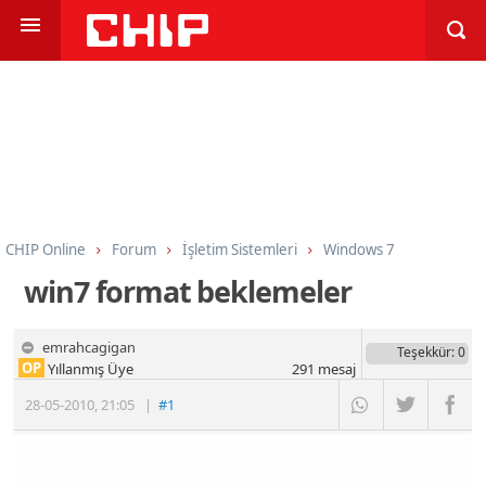
CHIP Online
Forum
İşletim Sistemleri
Windows 7
win7 format beklemeler
emrahcagigan
Teşekkür
: 0
OP
Yıllanmış Üye
291
mesaj
28-05-2010
,
21:05
|
#1