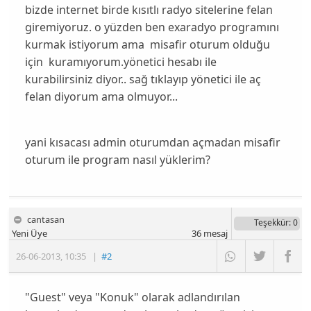
bizde internet birde kısıtlı radyo sitelerine felan
giremiyoruz. o yüzden ben exaradyo programını
kurmak istiyorum ama misafir oturum olduğu
için kuramıyorum.yönetici hesabı ile
kurabilirsiniz diyor.. sağ tıklayıp yönetici ile aç
felan diyorum ama olmuyor...
yani kısacası admin oturumdan açmadan misafir
oturum ile program nasıl yüklerim?
cantasan
Teşekkür
: 0
Yeni Üye
36
mesaj
26-06-2013
,
10:35
|
#2
"Guest" veya "Konuk" olarak adlandırılan