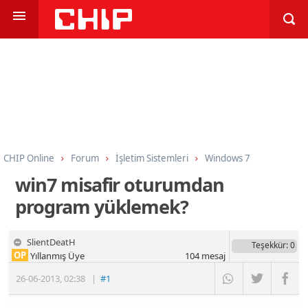
CHIP Online
Forum
İşletim Sistemleri
Windows 7
win7 misafir oturumdan
program yüklemek?
SlientDeatH
Teşekkür
: 0
OP
Yıllanmış Üye
104
mesaj
26-06-2013
,
02:38
|
#1