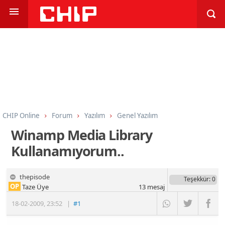
CHIP Online
Forum
Yazılım
Genel Yazılım
Winamp Media Library
Kullanamıyorum..
thepisode
Teşekkür
: 0
OP
Taze Üye
13
mesaj
18-02-2009
,
23:52
|
#1