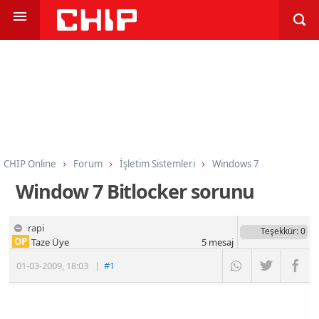
CHIP Online
Forum
İşletim Sistemleri
Windows 7
Window 7 Bitlocker sorunu
rapi
Teşekkür
: 0
OP
Taze Üye
5
mesaj
01-03-2009
,
18:03
|
#1