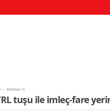
i
Windows 10
L tuşu ile imleç-fare yer