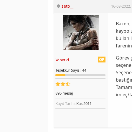
seto__
16-08-2022
,
Bazen, 
kaybolu
kullan
farenin
Görev 
OP
Yönetici
seçenek
Teşekkür
Sayısı
: 44
Seçene
bastığı
Tama
895
mesaj
imleç/f
Kayıt Tarihi:
Kas 2011