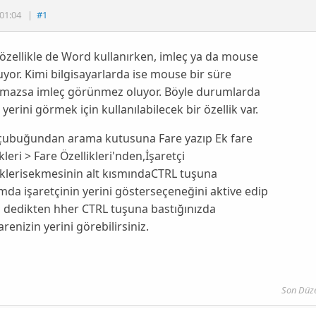
01:04
|
#1
özellikle de Word kullanırken, imleç ya da mouse
yor. Kimi bilgisayarlarda ise mouse bir süre
ılmazsa imleç görünmez oluyor. Böyle durumlarda
 yerini görmek için kullanılabilecek bir özellik var.
çubuğundan arama kutusuna
Fare
yazıp
Ek fare
leri > Fare Özellikleri
'nden,
İşaretçi
kleri
sekmesinin alt kısmında
CTRL tuşuna
mda işaretçinin yerini göster
seçeneğini aktive edip
m
dedikten hher CTRL tuşuna bastığınızda
arenizin yerini görebilirsiniz.
Son Düz