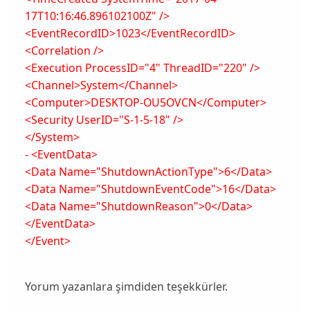
17T10:16:46.896102100Z" />
<EventRecordID>1023</EventRecordID>
<Correlation />
<Execution ProcessID="4" ThreadID="220" />
<Channel>System</Channel>
<Computer>DESKTOP-OU5OVCN</Computer>
<Security UserID="S-1-5-18" />
</System>
- <EventData>
<Data Name="ShutdownActionType">6</Data>
<Data Name="ShutdownEventCode">16</Data>
<Data Name="ShutdownReason">0</Data>
</EventData>
</Event>
Yorum yazanlara şimdiden teşekkürler.