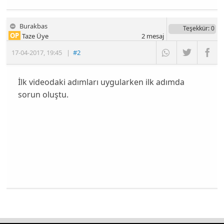
Burakbas
Teşekkür
: 0
OP
Taze Üye
2
mesaj
17-04-2017
,
19:45
|
#2
İlk videodaki adımları uygularken ilk adımda
sorun oluştu.