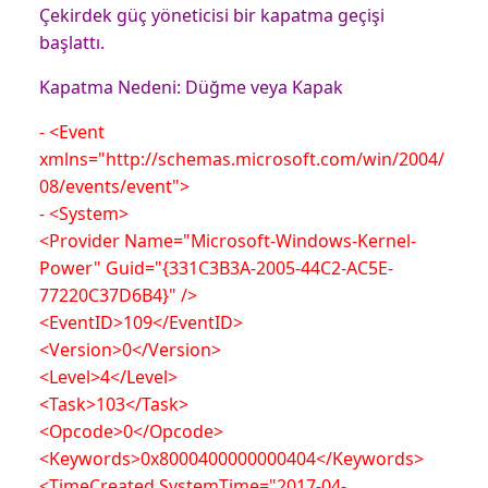
Çekirdek güç yöneticisi bir kapatma geçişi
başlattı.
Kapatma Nedeni: Düğme veya Kapak
- <Event
xmlns="http://schemas.microsoft.com/win/2004/
08/events/event">
- <System>
<Provider Name="Microsoft-Windows-Kernel-
Power" Guid="{331C3B3A-2005-44C2-AC5E-
77220C37D6B4}" />
<EventID>109</EventID>
<Version>0</Version>
<Level>4</Level>
<Task>103</Task>
<Opcode>0</Opcode>
<Keywords>0x8000400000000404</Keywords>
<TimeCreated SystemTime="2017-04-