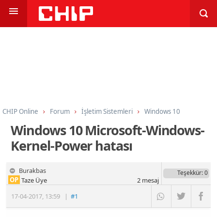
CHIP Online
Forum
İşletim Sistemleri
Windows 10
Windows 10 Microsoft-Windows-
Kernel-Power hatası
Burakbas
Teşekkür
: 0
OP
Taze Üye
2
mesaj
17-04-2017
,
13:59
|
#1