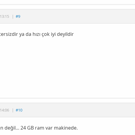
13:15
|
#9
ersizdir ya da hızı çok iyi deyildir
14:06
|
#10
 değil... 24 GB ram var makinede.