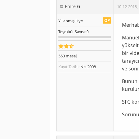
Emre G
10-12-2018
,
OP
Yıllanmış Üye
Merhab
Teşekkür
Sayısı
: 0
Manuel 
yükselt
bir vid
553
mesaj
tarayıc
Kayıt Tarihi:
Nis 2008
ve sonr
Bunun ü
kurulu
SFC kom
Sorunum