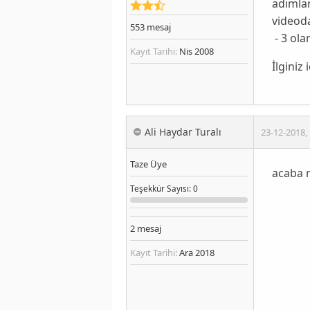
adımlar
videoda
553
mesaj
- 3 ola
Kayıt Tarihi:
Nis 2008
İlginiz
Ali Haydar Turalı
23-12-2018
,
Taze Üye
acaba r
Teşekkür
Sayısı
: 0
2
mesaj
Kayıt Tarihi:
Ara 2018