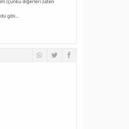
im (çünkü diğerleri zaten
ü gibi...