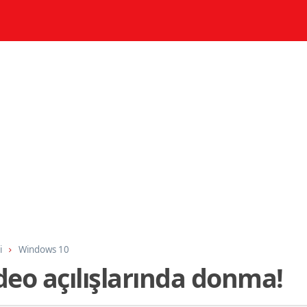
i
Windows 10
deo açılışlarında donma!