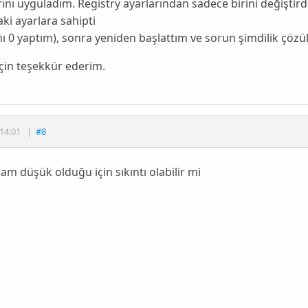
ını uyguladım. Registry ayarlarından sadece birini değiştird
ki ayarlara sahipti
nı 0 yaptım), sonra yeniden başlattım ve sorun şimdilik çözüld
 için teşekkür ederim.
14:01
|
#8
am düşük olduğu için sıkıntı olabilir mi