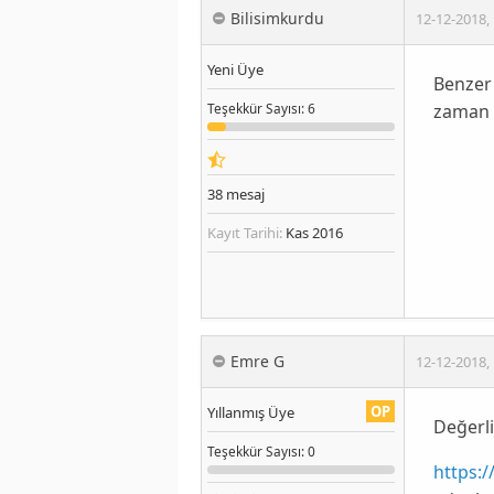
Bilisimkurdu
12-12-2018
,
Yeni Üye
Benzer 
zaman y
Teşekkür
Sayısı
: 6
38
mesaj
Kayıt Tarihi:
Kas 2016
Emre G
12-12-2018
,
OP
Yıllanmış Üye
Değerli
Teşekkür
Sayısı
: 0
https: