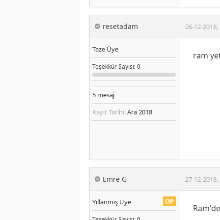
resetadam
26-12-2018
,
Taze Üye
ram yet
Teşekkür
Sayısı
: 0
5
mesaj
Kayıt Tarihi:
Ara 2018
Emre G
27-12-2018
,
OP
Yıllanmış Üye
Ram'den
Teşekkür
Sayısı
: 0