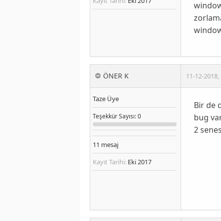
Kayıt Tarihi:
Eki 2017
windows
zorlama
window
ÖNER K
11-12-2018
,
Taze Üye
Bir de 
bug var
Teşekkür
Sayısı
: 0
2 senes
11
mesaj
Kayıt Tarihi:
Eki 2017