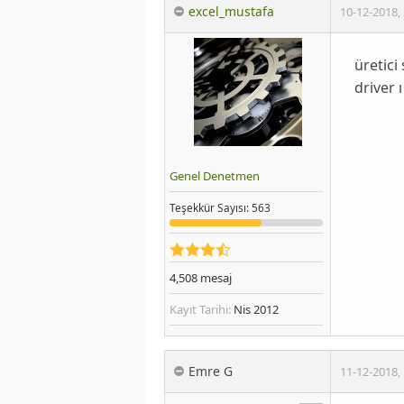
excel_mustafa
10-12-2018
,
üretici
driver ı
Genel Denetmen
Teşekkür
Sayısı
: 563
4,508
mesaj
Kayıt Tarihi:
Nis 2012
Emre G
11-12-2018
,