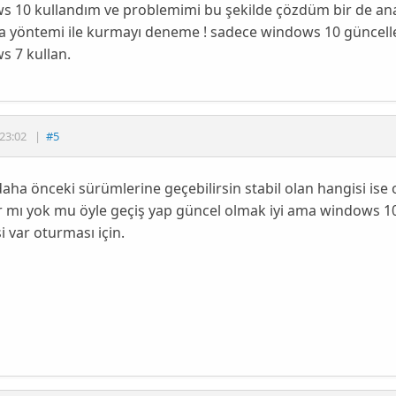
 10 kullandım ve problemimi bu şekilde çözdüm bir de anak
 yöntemi ile kurmayı deneme ! sadece windows 10 güncelleş
s 7 kullan.
23:02
|
#5
daha önceki sürümlerine geçebilirsin stabil olan hangisi ise
 mı yok mu öyle geçiş yap güncel olmak iyi ama windows 10 b
i var oturması için.