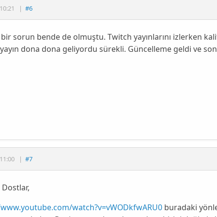
10:21
|
#6
bir sorun bende de olmuştu. Twitch yayınlarını izlerken kal
ayın dona dona geliyordu sürekli. Güncelleme geldi ve son
11:00
|
#7
 Dostlar,
//www.youtube.com/watch?v=vWODkfwARU0
buradaki yönle