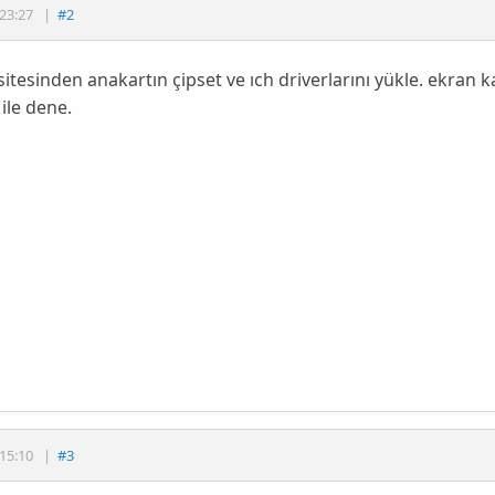
23:27
|
#2
 sitesinden anakartın çipset ve ıch driverlarını yükle. ekran
 ile dene.
15:10
|
#3