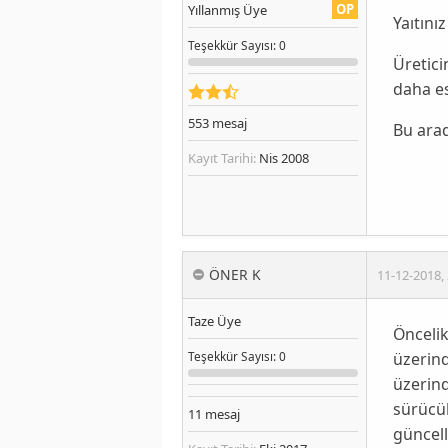
OP
Yıllanmış Üye
Yaıtınız
Teşekkür
Sayısı
: 0
Üretici
daha es
553
mesaj
Bu ara
Kayıt Tarihi:
Nis 2008
ÖNER K
11-12-2018
,
Taze Üye
Öncelik
üzerind
Teşekkür
Sayısı
: 0
üzerind
sürücül
11
mesaj
güncell