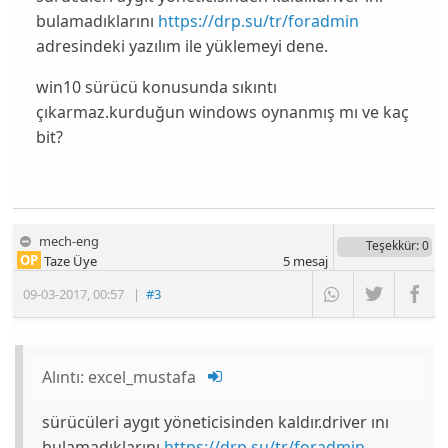
bulamadıklarını
https://drp.su/tr/foradmin
adresindeki yazılım ile yüklemeyi dene.
win10 sürücü konusunda sıkıntı
çıkarmaz.kurduğun windows oynanmış mı ve kaç
bit?
mech-eng
Teşekkür
: 0
OP
Taze Üye
5
mesaj
09-03-2017
,
00:57
|
#3
Alıntı:
excel_mustafa
sürücüleri aygıt yöneticisinden kaldır.driver ını
bulamadıklarını
https://drp.su/tr/foradmin