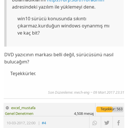
adresindeki yazılım ile yüklemeyi dene.
win10 sürücü konusunda sıkıntı
çıkarmaz.kurduğun windows oynanmış mı
ve kaç bit?
DVD yazıcının markası belli değil, sürücüsünü nasıl
bulucağım?
Teşekkürler.
Son Düzenleme: mech-eng ~ 09 Mart 2017 23:31
excel_mustafa
Teşekkür
: 563
Genel Denetmen
4,508
mesaj
10-03-2017
,
22:00
|
#4