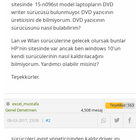
sitesinde 15-n096st model laptopların DVD
writer sürücüsü bulunmuyor. DVD yazıcının
üreticisini de bilmiyorum. DVD yazıcının
sürücüsünü nasıl bulabilirim?
Lan ve Wlan sürücülerine gelecek olursak bunlar
HP'nin sitesinde var ancak ben windows 10'un
kendi sürücülerinin nasıl kaldırılacağını
bilmiyorum. Yardımcı olabilir misiniz?
Teşekkürler.
excel_mustafa
Teşekkür
: 563
Genel Denetmen
4,508
mesaj
08-03-2017
,
23:09
|
#2
sürücüleri aygıt yöneticisinden kaldır.driver ını