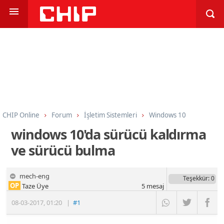
CHIP Online
Forum
İşletim Sistemleri
Windows 10
windows 10'da sürücü kaldırma
ve sürücü bulma
mech-eng
Teşekkür
: 0
OP
Taze Üye
5
mesaj
08-03-2017
,
01:20
|
#1