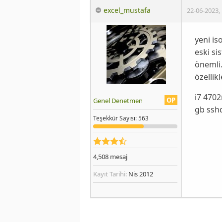
excel_mustafa
22-06-2023
,
yeni is
eski si
önemli
özellik
i7 4702
OP
Genel Denetmen
gb ssh
Teşekkür
Sayısı
: 563
4,508
mesaj
Kayıt Tarihi:
Nis 2012