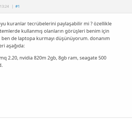
13:24
|
#1
oyu kuranlar tecrübelerini paylaşabilir mi ? özellikle
stemlerde kullanmış olanların görüşleri benim için
. ben de laptopa kurmayı düşünüyorum. donanım
leri aşağıda:
mq 2.20, nvidia 820m 2gb, 8gb ram, seagate 500
d.