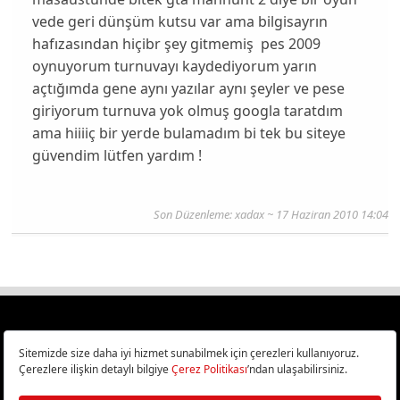
vede geri dünşüm kutsu var ama bilgisayrın
hafızasından hiçibr şey gitmemiş pes 2009
oynuyorum turnuvayı kaydediyorum yarın
açtığımda gene aynı yazılar aynı şeyler ve pese
giriyorum turnuva yok olmuş googla taratdım
ama hiiiiç bir yerde bulamadım bi tek bu siteye
güvendim lütfen yardım !
Son Düzenleme:
xadax
~ 17 Haziran 2010 14:04
Türkiye
Cep Telefonu İncelemeleri,