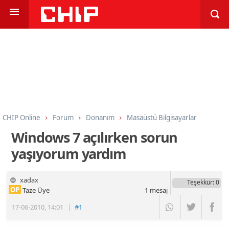
CHIP Online
Forum
Donanım
Masaüstü Bilgisayarlar
Windows 7 açılırken sorun
yaşıyorum yardım
xadax
Teşekkür
: 0
OP
Taze Üye
1
mesaj
17-06-2010
,
14:01
|
#1