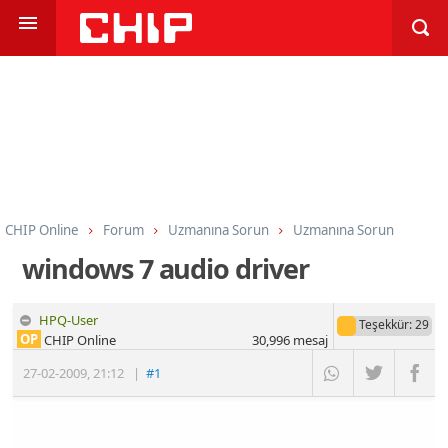
CHIP Online
Forum
Uzmanına Sorun
Uzmanına Sorun
windows 7 audio driver
HPQ-User
Teşekkür
: 29
OP
CHIP Online
30,996
mesaj
27-02-2009
,
21:12
|
#1