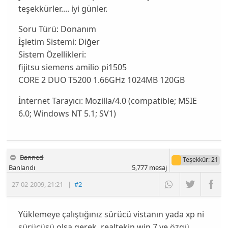
teşekkürler.... iyi günler.
Soru Türü:
Donanım
İşletim Sistemi:
Diğer
Sistem Özellikleri:
fijitsu siemens amilio pi1505
CORE 2 DUO T5200 1.66GHz 1024MB 120GB
İnternet Tarayıcı:
Mozilla/4.0 (compatible; MSIE
6.0; Windows NT 5.1; SV1)
Banned
Teşekkür
: 21
Banlandı
5,777
mesaj
27-02-2009
,
21:21
|
#2
Yüklemeye çalıştığınız sürücü vistanın yada xp ni
sürücüsü olsa gerek, realtekin win.7 ye özgü