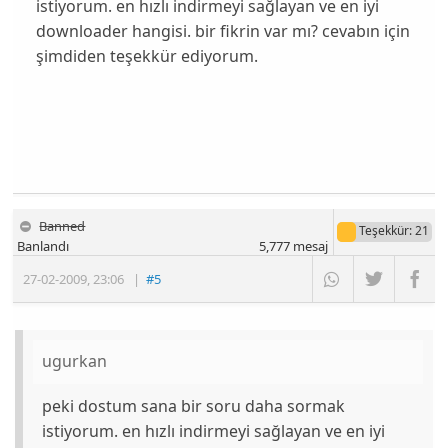
istiyorum. en hızlı indirmeyi sağlayan ve en iyi
downloader hangisi. bir fikrin var mı? cevabın için
şimdiden teşekkür ediyorum.
Banned
Teşekkür
: 21
Banlandı
5,777
mesaj
27-02-2009
,
23:06
|
#5
ugurkan
peki dostum sana bir soru daha sormak
istiyorum. en hızlı indirmeyi sağlayan ve en iyi