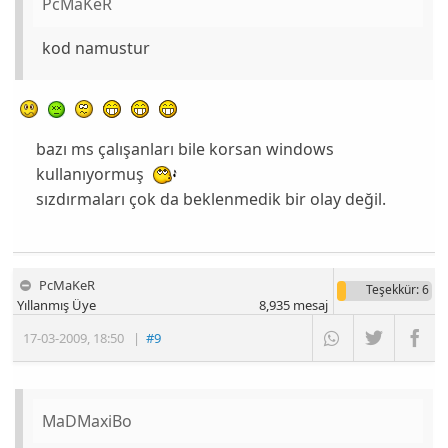
PcMaKeR
kod namustur
bazı ms çalışanları bile korsan windows
kullanıyormuş
sızdırmaları çok da beklenmedik bir olay değil.
PcMaKeR
Teşekkür
: 6
Yıllanmış Üye
8,935
mesaj
17-03-2009
,
18:50
|
#9
MaDMaxiBo