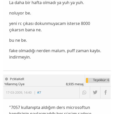
La daha bir hafta olmadı ya yuh ya yuh.
noluyor be.
yeni rc çıkası dokunmuyacam isterse 8000
çıkarsın bana ne.
bu ne be.
fake olmadığı nerden malum. puff zaman kaybı.
indirmeyin.
PcMaKeR
Teşekkür
: 6
Yıllanmış Üye
8,935
mesaj
17-03-2009
,
14:40
|
#7
"7057 kullanıpta aldığım ders microsoftun
kendisinin paylaşmadığı her sürüm sadece