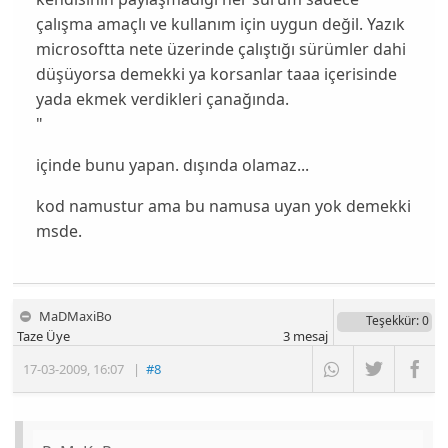
çalışma amaçlı ve kullanım için uygun değil. Yazık
microsoftta nete üzerinde çalıştığı sürümler dahi
düşüyorsa demekki ya korsanlar taaa içerisinde
yada ekmek verdikleri çanağında.
"
içinde bunu yapan. dışında olamaz...
kod namustur ama bu namusa uyan yok demekki
msde.
MaDMaxiBo
Teşekkür
: 0
Taze Üye
3
mesaj
17-03-2009
,
16:07
|
#8