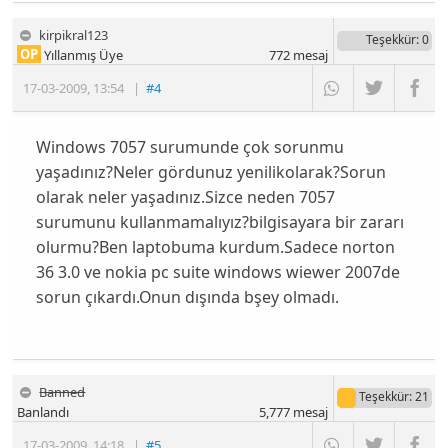
kirpikral123
Teşekkür
: 0
OP
Yıllanmış Üye
772
mesaj
17-03-2009
,
13:54
|
#4
Windows 7057 surumunde çok sorunmu
yaşadınız?Neler gördunuz yenilikolarak?Sorun
olarak neler yaşadınız.Sizce neden 7057
surumunu kullanmamalıyız?bilgisayara bir zararı
olurmu?Ben laptobuma kurdum.Sadece norton
36 3.0 ve nokia pc suite windows wiewer 2007de
sorun çıkardı.Onun dışında bşey olmadı.
Banned
Teşekkür
: 21
Banlandı
5,777
mesaj
17-03-2009
,
14:18
|
#5