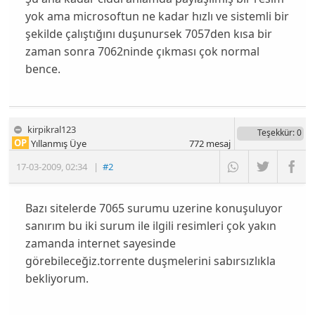
yok ama microsoftun ne kadar hızlı ve sistemli bir
şekilde çalıştığını duşunursek 7057den kısa bir
zaman sonra 7062ninde çıkması çok normal
bence.
kirpikral123
Teşekkür
: 0
OP
Yıllanmış Üye
772
mesaj
17-03-2009
,
02:34
|
#2
Bazı sitelerde 7065 surumu uzerine konuşuluyor
sanırım bu iki surum ile ilgili resimleri çok yakın
zamanda internet sayesinde
görebileceğiz.torrente duşmelerini sabırsızlıkla
bekliyorum.