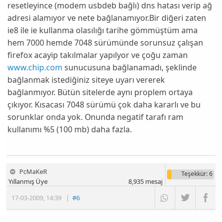
resetleyince (modem usbdeb bağlı) dns hatası verip ağ
adresi alamıyor ve nete bağlanamıyor.Bir diğeri zaten
ie8 ile ie kullanma olasılığı tarihe gömmüştüm ama
hem 7000 hemde 7048 sürümünde sorunsuz çalışan
firefox acayip takılmalar yapılyor ve çoğu zaman
www.chip.com
sunucusuna bağlanamadı, şeklinde
bağlanmak istediğiniz siteye uyarı vererek
bağlanmıyor. Bütün sitelerde aynı proplem ortaya
çıkıyor. Kısacası 7048 sürümü çok daha kararlı ve bu
sorunklar onda yok. Onunda negatif tarafı ram
kullanımı %5 (100 mb) daha fazla.
PcMaKeR
Teşekkür
: 6
Yıllanmış Üye
8,935
mesaj
17-03-2009
,
14:39
|
#6