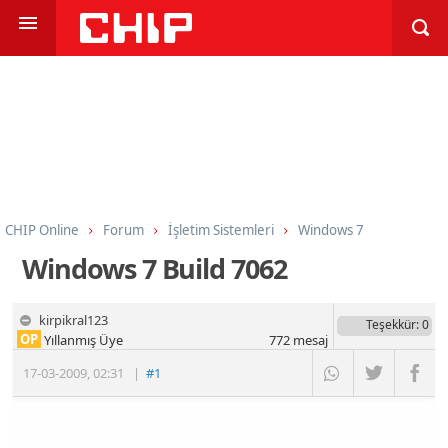
CHIP Online
Forum
İşletim Sistemleri
Windows 7
Windows 7 Build 7062
kirpikral123
Teşekkür
: 0
OP
Yıllanmış Üye
772
mesaj
17-03-2009
,
02:31
|
#1