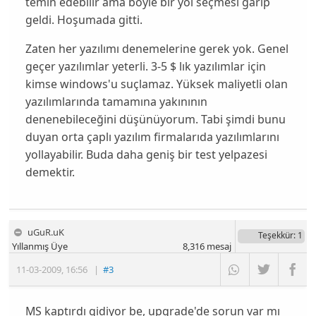
temin edebilir ama böyle bir yol seçmesi garip
geldi. Hoşumada gitti.
Zaten her yazılımı denemelerine gerek yok. Genel
geçer yazılımlar yeterli. 3-5 $ lık yazılımlar için
kimse windows'u suçlamaz. Yüksek maliyetli olan
yazılımlarında tamamına yakınının
denenebileceğini düşünüyorum. Tabi şimdi bunu
duyan orta çaplı yazılım firmalarıda yazılımlarını
yollayabilir. Buda daha geniş bir test yelpazesi
demektir.
uGuR.uK
Teşekkür
: 1
Yıllanmış Üye
8,316
mesaj
11-03-2009
,
16:56
|
#3
MS kaptırdı gidiyor be, upgrade'de sorun var mı