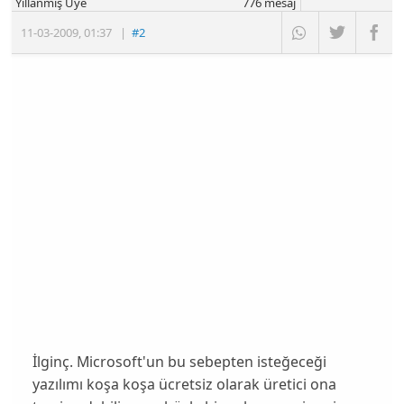
Yıllanmış Üye
776
mesaj
11-03-2009
,
01:37
|
#2
İlginç. Microsoft'un bu sebepten isteğeceği
yazılımı koşa koşa ücretsiz olarak üretici ona