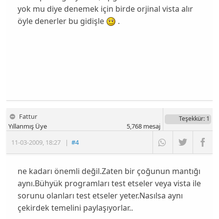
yok mu diye denemek için birde orjinal vista alır
öyle denerler bu gidişle
.
Fattur
Teşekkür
: 1
Yıllanmış Üye
5,768
mesaj
11-03-2009
,
18:27
|
#4
ne kadarı önemli değil.Zaten bir çoğunun mantığı
aynı.Bühyük programları test etseler veya vista ile
sorunu olanları test etseler yeter.Nasılsa aynı
çekirdek temelini paylaşıyorlar..