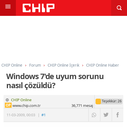
CHIP Online
Forum
CHIP Online İçerik
CHIP Online Haber
Windows 7'de uyum sorunu
nasıl çözüldü?
CHIP Online
Teşekkür
: 26
OP
www.chip.com.tr
36,771
mesaj
11-03-2009
,
00:03
|
#1