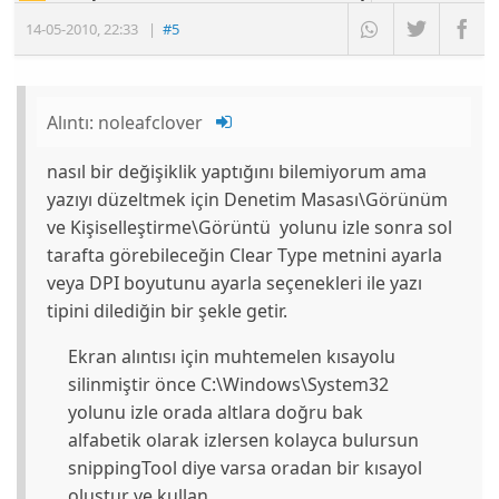
14-05-2010
,
22:33
|
#5
Alıntı:
noleafclover
nasıl bir değişiklik yaptığını bilemiyorum ama
yazıyı düzeltmek için Denetim Masası\Görünüm
ve Kişiselleştirme\Görüntü yolunu izle sonra sol
tarafta görebileceğin Clear Type metnini ayarla
veya DPI boyutunu ayarla seçenekleri ile yazı
tipini dilediğin bir şekle getir.
Ekran alıntısı için muhtemelen kısayolu
silinmiştir önce C:\Windows\System32
yolunu izle orada altlara doğru bak
alfabetik olarak izlersen kolayca bulursun
snippingTool diye varsa oradan bir kısayol
oluştur ve kullan