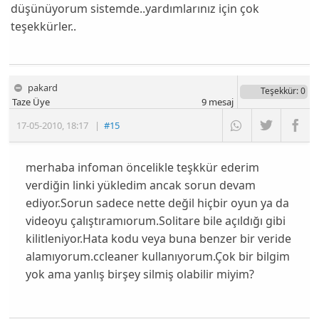
düşünüyorum sistemde..yardımlarınız için çok
teşekkürler..
pakard
Teşekkür
: 0
Taze Üye
9
mesaj
17-05-2010
,
18:17
|
#15
merhaba infoman öncelikle teşkkür ederim
verdiğin linki yükledim ancak sorun devam
ediyor.Sorun sadece nette değil hiçbir oyun ya da
videoyu çalıştıramıorum.Solitare bile açıldığı gibi
kilitleniyor.Hata kodu veya buna benzer bir veride
alamıyorum.ccleaner kullanıyorum.Çok bir bilgim
yok ama yanlış birşey silmiş olabilir miyim?