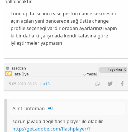
hallolacaktır.
Tune up ta ise increase performance sekmesini
açın açılan yeni pencerede sağ üstte change
profile seçeneği vardır oradan ayarlarınızı yapın
ki bir daha ki çalışmada kendi kafasına göre
iyileştirmeler yapmasın
azadcan
Teşekkür
: 0
OP
Taze Üye
6
mesaj
15-05-2010
,
08:28
|
#13
Alıntı:
infoman
sorun javada değil flash player ile olabilir.
http://get.adobe.com/flashplayer/?