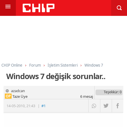
CHIP Online
Forum
İşletim Sistemleri
Windows 7
Windows 7 değişik sorunlar..
azadcan
Teşekkür
: 0
OP
Taze Üye
6
mesaj
14-05-2010
,
21:43
|
#1