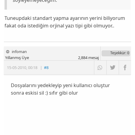
Tuneupdaki standart yapma ayarının yerini biliyorum
fakat oda istediğim orjinal yazı tipi gibi olmuyor..
infoman
Teşekkür
: 0
Yıllanmış Üye
2,884
mesaj
15-05-2010
,
00:18
|
#8
Dosyalarını yedekleyip yeni kullanıcı oluştur
sonra eskisi sil :) sıfır gibi olur