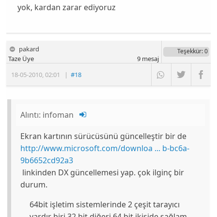
yok, kardan zarar ediyoruz
pakard
Teşekkür
: 0
Taze Üye
9
mesaj
18-05-2010
,
02:01
|
#18
Alıntı:
infoman
Ekran kartının sürücüsünü güncelleştir bir de
http://www.microsoft.com/downloa ... b-bc6a-
9b6652cd92a3
linkinden DX güncellemesi yap. çok ilginç bir
durum.
64bit işletim sistemlerinde 2 çeşit tarayıcı
vardır biri 32 bit diğeri 64 bit ikiside sağlam