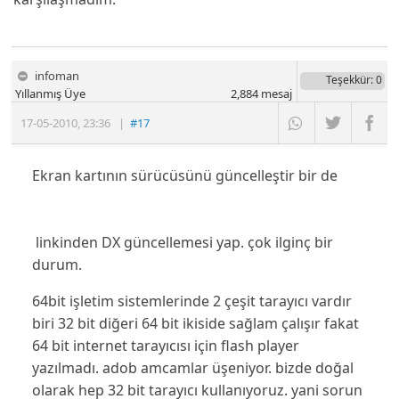
infoman
Teşekkür
: 0
Yıllanmış Üye
2,884
mesaj
17-05-2010
,
23:36
|
#17
Ekran kartının sürücüsünü güncelleştir bir de
linkinden DX güncellemesi yap. çok ilginç bir
durum.
64bit işletim sistemlerinde 2 çeşit tarayıcı vardır
biri 32 bit diğeri 64 bit ikiside sağlam çalışır fakat
64 bit internet tarayıcısı için flash player
yazılmadı. adob amcamlar üşeniyor. bizde doğal
olarak hep 32 bit tarayıcı kullanıyoruz. yani sorun