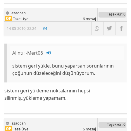
azadcan
Teşekkür
: 0
OP
Taze Üye
6
mesaj
14-05-2010
,
22:24
|
#4
Alıntı:
-Mert06
sistem geri yükle, bunu yaparsan sorunlarının
çoğunun düzeleceğini düşünüyorum.
sistem geri yükleme noktalarının hepsi
silinmiş..yükleme yapamam..
azadcan
Teşekkür
: 0
OP
Taze Üye
6
mesaj