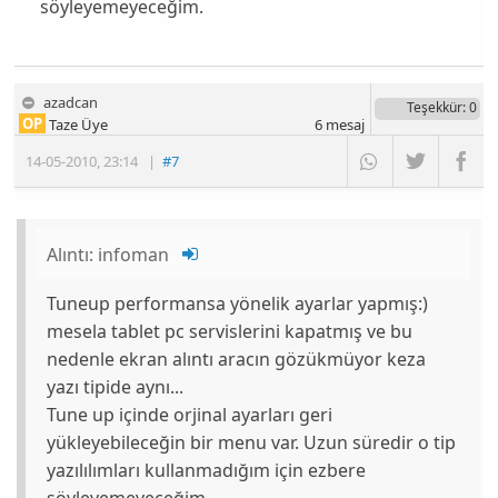
söyleyemeyeceğim.
azadcan
Teşekkür
: 0
OP
Taze Üye
6
mesaj
14-05-2010
,
23:14
|
#7
Alıntı:
infoman
Tuneup performansa yönelik ayarlar yapmış:)
mesela tablet pc servislerini kapatmış ve bu
nedenle ekran alıntı aracın gözükmüyor keza
yazı tipide aynı...
Tune up içinde orjinal ayarları geri
yükleyebileceğin bir menu var. Uzun süredir o tip
yazılılımları kullanmadığım için ezbere
söyleyemeyeceğim.