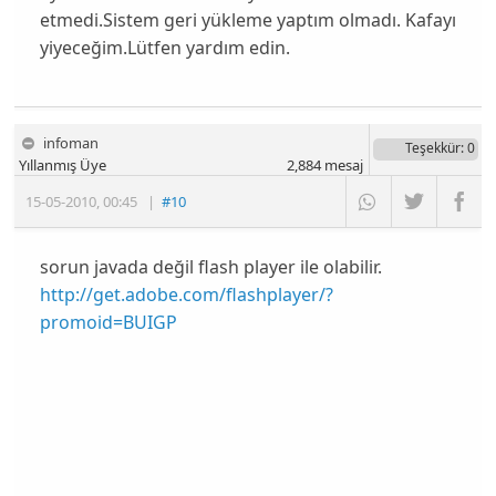
etmedi.Sistem geri yükleme yaptım olmadı. Kafayı
yiyeceğim.Lütfen yardım edin.
infoman
Teşekkür
: 0
Yıllanmış Üye
2,884
mesaj
15-05-2010
,
00:45
|
#10
sorun javada değil flash player ile olabilir.
http://get.adobe.com/flashplayer/?
promoid=BUIGP