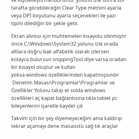
tarafta görebileceğin Clear Type metnini ayarla
veya DPI boyutunu ayarla seçenekleri ile yazı
tipini dilediğin bir şekle getir.
Ekran alıntısı için muhtemelen kısayolu silinmiştir
önce C:\Windows\System32 yolunu izle orada
altlara doğru bak alfabetik olarak izlersen
kolayca bulursun snippingTool diye varsa oradan
bir kısayol oluştur ve kullan
yoksa windows özelliklerinden kapatmışsındır
Denetim Masası\Programlar\Programlar ve
Özellikler Yolunu takip et solda windows
özellikleri aç kapat bağlantısına tıkla tablet pc
bileşenlerini işaretle kaydet çık
Takvim için bir şey diyemeyeceğim ama kaldırıp
tekrar açamayı dene masaüstü sağ tık araçlar