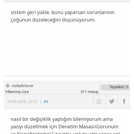
sistem geri yükle, bunu yaparsan sorunlarının
çoğunun düzeleceğini düşünüyorum.
noleafclover
Teşekkür
: 0
Yıllanmış Üye
311
mesaj
14-05-2010
,
22:12
|
#3
nasıl bir değişiklik yaptığını bilemiyorum ama
yazıyı düzeltmek için Denetim Masası\Görünüm
ve Kişiselleştirme\Görüntü yolunu izle sonra sol