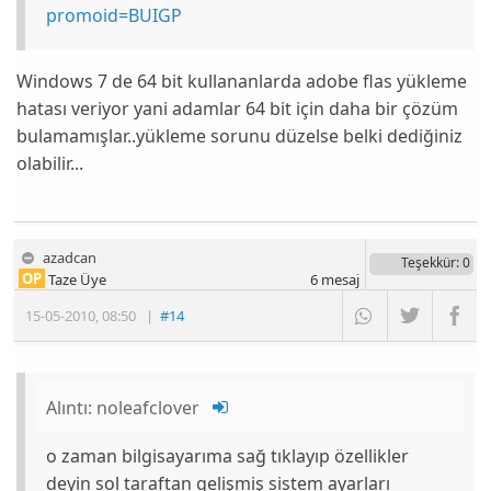
promoid=BUIGP
Windows 7 de 64 bit kullananlarda adobe flas yükleme
hatası veriyor yani adamlar 64 bit için daha bir çözüm
bulamamışlar..yükleme sorunu düzelse belki dediğiniz
olabilir...
azadcan
Teşekkür
: 0
OP
Taze Üye
6
mesaj
15-05-2010
,
08:50
|
#14
Alıntı:
noleafclover
o zaman bilgisayarıma sağ tıklayıp özellikler
deyin sol taraftan gelişmiş sistem ayarları