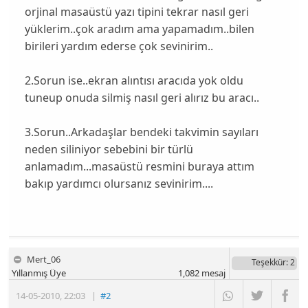
orjinal masaüstü yazı tipini tekrar nasıl geri
yüklerim..çok aradım ama yapamadım..bilen
birileri yardım ederse çok sevinirim..
2.Sorun
ise..ekran alıntısı aracıda yok oldu
tuneup onuda silmiş nasıl geri alırız bu aracı..
3.Sorun
..Arkadaşlar bendeki takvimin sayıları
neden siliniyor sebebini bir türlü
anlamadım...masaüstü resmini buraya attım
bakıp yardımcı olursanız sevinirim....
Mert_06
Teşekkür
: 2
Yıllanmış Üye
1,082
mesaj
14-05-2010
,
22:03
|
#2