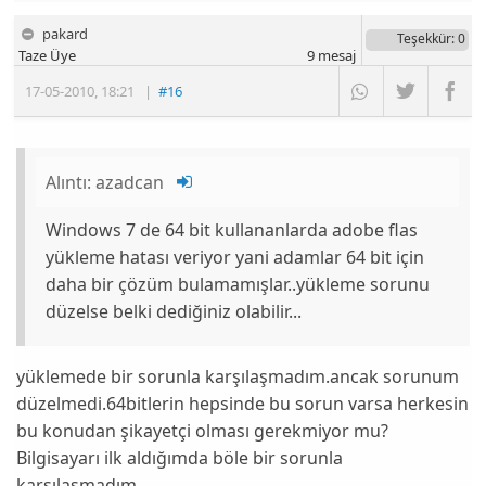
pakard
Teşekkür
: 0
Taze Üye
9
mesaj
17-05-2010
,
18:21
|
#16
Alıntı:
azadcan
Windows 7 de 64 bit kullananlarda adobe flas
yükleme hatası veriyor yani adamlar 64 bit için
daha bir çözüm bulamamışlar..yükleme sorunu
düzelse belki dediğiniz olabilir...
yüklemede bir sorunla karşılaşmadım.ancak sorunum
düzelmedi.64bitlerin hepsinde bu sorun varsa herkesin
bu konudan şikayetçi olması gerekmiyor mu?
Bilgisayarı ilk aldığımda böle bir sorunla
karşılaşmadım.