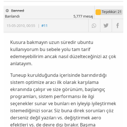
Banned
Teşekkür
: 21
Banlandı
5,777
mesaj
15-05-2010
,
00:55
|
#11
Kusura bakmayın uzun süredir ubuntu
kullanıyorum bu sebele yolu tam tarif
edemeyebilirim ancak nasıl düzelteceğinizi az çok
anlatayım.
Tuneup kurulduğunda içerisinde barındırdığı
sistem optimize aracı ilk olarak karşılama
ekranında çalışır ve size görünüm, başlangıç
programları, sistem performansı ile ilgi
seçenekler sunar ve bunları en iyleyip iyileştirmek
istemediğinizi sorar. Siz buna direk sorunları çöz
derseniz değil yazıları vs. değiştirmek aero
efektleri vs. de devre dışı bırakır. Başıma