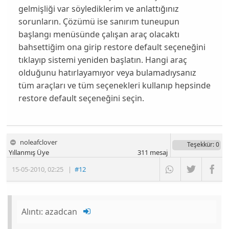
gelmişliği var söylediklerim ve anlattığınız
sorunların. Çözümü ise sanırım tuneupun
başlangı menüsünde çalışan araç olacaktı
bahsettiğim ona girip restore default seçeneğini
tıklayıp sistemi yeniden başlatın. Hangi araç
olduğunu hatırlayamıyor veya bulamadıysanız
tüm araçları ve tüm seçenekleri kullanıp hepsinde
restore default seçeneğini seçin.
noleafclover
Teşekkür
: 0
Yıllanmış Üye
311
mesaj
15-05-2010
,
02:25
|
#12
Alıntı:
azadcan