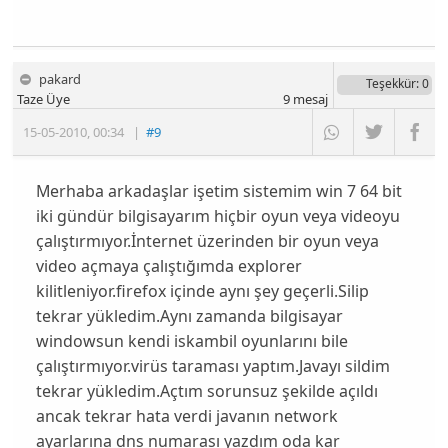
pakard
Teşekkür
: 0
Taze Üye
9
mesaj
15-05-2010
,
00:34
|
#9
Merhaba arkadaşlar işetim sistemim win 7 64 bit
iki gündür bilgisayarım hiçbir oyun veya videoyu
çalıştırmıyor.İnternet üzerinden bir oyun veya
video açmaya çalıştığımda explorer
kilitleniyor.firefox içinde aynı şey geçerli.Silip
tekrar yükledim.Aynı zamanda bilgisayar
windowsun kendi iskambil oyunlarını bile
çalıştırmıyor.virüs taraması yaptım.Javayı sildim
tekrar yükledim.Açtım sorunsuz şekilde açıldı
ancak tekrar hata verdi javanın network
ayarlarına dns numarası yazdım oda kar