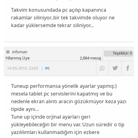
Takvim konusundada pc açılıp kapanınca
rakamlar siliniyor..bir tek takvimde oluyor ne
kadar yüklersemde tekrar siliniyor...
infoman
Teşekkür
: 0
Yıllanmış Üye
2,884
mesaj
14-05-2010
,
23:02
|
#6
Tuneup performansa yönelik ayarlar yapmış:)
mesela tablet pc servislerini kapatmış ve bu
nedenle ekran alıntı aracın gözükmüyor keza yazı
tipide aynı...
Tune up içinde orjinal ayarları geri
yükleyebileceğin bir menu var. Uzun süredir o tip
yazılılımları kullanmadığım için ezbere