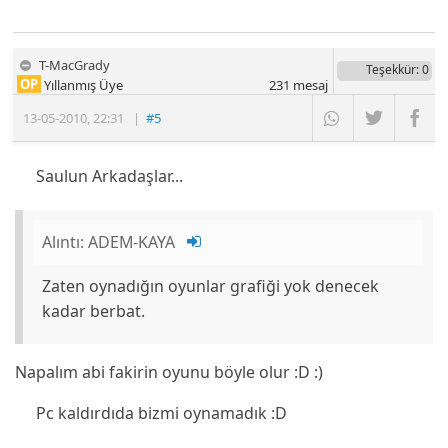
T-MacGrady
Teşekkür
: 0
OP
Yıllanmış Üye
231
mesaj
13-05-2010
,
22:31
|
#5
Saulun Arkadaşlar...
Alıntı:
ADEM-KAYA
Zaten oynadığın oyunlar grafiği yok denecek
kadar berbat.
Napalım abi fakirin oyunu böyle olur :D :)
Pc kaldırdıda bizmi oynamadık :D