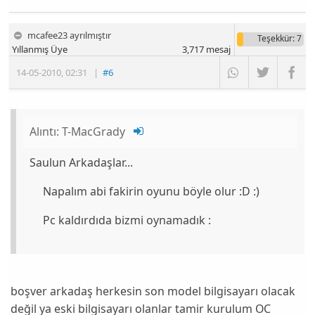
mcafee23 ayrılmıştır
Teşekkür
: 7
Yıllanmış Üye
3,717
mesaj
14-05-2010
,
02:31
|
#6
Alıntı:
T-MacGrady
Saulun Arkadaşlar...
Napalım abi fakirin oyunu böyle olur :D :)
Pc kaldırdıda bizmi oynamadık :
boşver arkadaş herkesin son model bilgisayarı olacak
değil ya eski bilgisayarı olanlar tamir kurulum OC