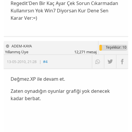
Regedit'Den Bir Kaç Ayar Çek Sorun Cıkarmadan
Kullanırsın Yok Win7 Diyorsan Kur Dene Sen
Karar Ver:=)
ADEM-KAYA
Teşekkür
: 10
Yıllanmış Üye
12,271
mesaj
13-05-2010
,
21:28
|
#4
Değmez.XP ile devam et.
Zaten oynadığın oyunlar grafiği yok denecek
kadar berbat.