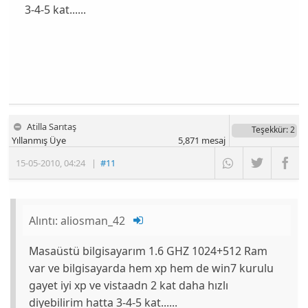
3-4-5 kat......
Atilla Sarıtaş
Teşekkür
: 2
Yıllanmış Üye
5,871
mesaj
15-05-2010
,
04:24
|
#11
Alıntı:
aliosman_42
Masaüstü bilgisayarım 1.6 GHZ 1024+512 Ram
var ve bilgisayarda hem xp hem de win7 kurulu
gayet iyi xp ve vistaadn 2 kat daha hızlı
diyebilirim hatta 3-4-5 kat......