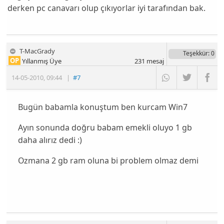
derken pc canavarı olup çıkıyorlar iyi tarafından bak.
T-MacGrady
Teşekkür
: 0
OP
Yıllanmış Üye
231
mesaj
14-05-2010
,
09:44
|
#7
Bugün babamla konuştum ben kurcam Win7
Ayın sonunda doğru babam emekli oluyo 1 gb
daha alırız dedi :)
Ozmana 2 gb ram oluna bi problem olmaz demi