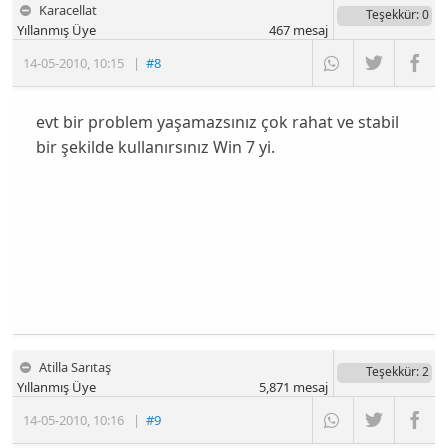
Karacellat
Teşekkür
: 0
Yıllanmış Üye
467
mesaj
14-05-2010
,
10:15
|
#8
evt bir problem yaşamazsınız çok rahat ve stabil
bir şekilde kullanırsınız Win 7 yi.
Atilla Sarıtaş
Teşekkür
: 2
Yıllanmış Üye
5,871
mesaj
14-05-2010
,
10:16
|
#9