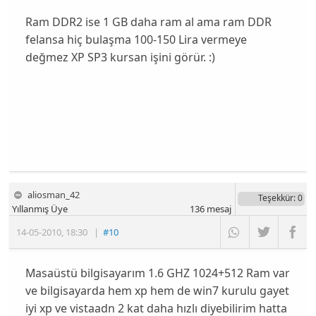
Ram DDR2 ise 1 GB daha ram al ama ram DDR
felansa hiç bulaşma 100-150 Lira vermeye
değmez XP SP3 kursan işini görür. :)
aliosman_42
Teşekkür
: 0
Yıllanmış Üye
136
mesaj
14-05-2010
,
18:30
|
#10
Masaüstü bilgisayarım 1.6 GHZ 1024+512 Ram var
ve bilgisayarda hem xp hem de win7 kurulu gayet
iyi xp ve vistaadn 2 kat daha hızlı diyebilirim hatta