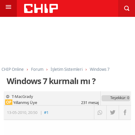
CHIP Online
Forum
İşletim Sistemleri
Windows 7
Windows 7 kurmalı mı ?
T-MacGrady
Teşekkür
: 0
OP
Yıllanmış Üye
231
mesaj
13-05-2010
,
20:50
|
#1