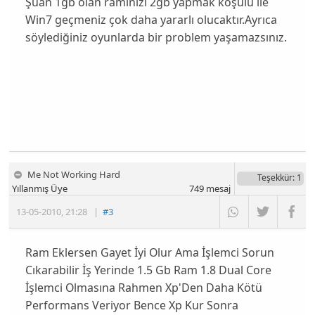
Şuan 1gb olan raminizi 2gb yapmak koşulu ile
Win7 geçmeniz çok daha yararlı olucaktır.Ayrıca
söylediğiniz oyunlarda bir problem yaşamazsınız.
Me Not Working Hard
Teşekkür
: 1
Yıllanmış Üye
749
mesaj
13-05-2010
,
21:28
|
#3
Ram Eklersen Gayet İyi Olur Ama İşlemci Sorun
Cıkarabilir İş Yerinde 1.5 Gb Ram 1.8 Dual Core
İşlemci Olmasına Rahmen Xp'Den Daha Kötü
Performans Veriyor Bence Xp Kur Sonra