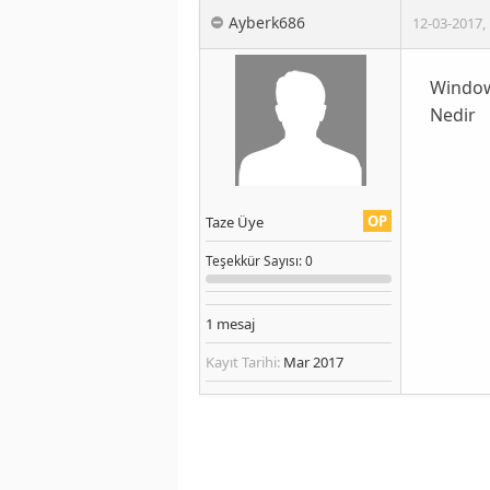
Ayberk686
12-03-2017
,
Windows
Nedir
OP
Taze Üye
Teşekkür
Sayısı
: 0
1
mesaj
Kayıt Tarihi:
Mar 2017