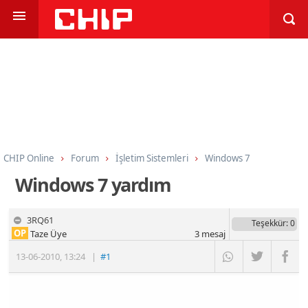
CHIP Online
Forum
İşletim Sistemleri
Windows 7
Windows 7 yardım
3RQ61
Teşekkür
: 0
OP
Taze Üye
3
mesaj
13-06-2010
,
13:24
|
#1