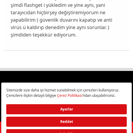
şimdi flashget i yükledim ve yine aynı, yani
tarayıcıdan hiçbirşey değiştiremiyorum ne
yapabilirim ( güvenlik duvarını kapatıp ve anti
virüs ü kaldırıp denedim yine aynı sorunlar. )
şimdiden teşekkür ediyorum.
Türkiye
Cep Telefonu İncelemeleri,
Bilişim ve Teknoloji Haberleri CHIP Online’da!
©
2026
Doğan Burda Dergi Yayıncılık ve Pazarlama A.Ş.
/ Tüm hakları