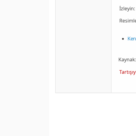
İzleyin:
Resimle
Ken
Kaynak
Tartış