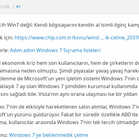
12:45
|
#1
cih Win7 değil: Kendi bilgisayarını kendin al isimli ilginç k
 için:
https://www.chip.com.tr/konu/wind ... ik-celme_2037
rle:
Adım adım Windows 7 Sıçrama listeleri
 ekonomik kriz hem son kullanıcıların, hem de şirketlerin d
almasına neden olmuştu. Şimdi piyasalar yavaş yavaş harek
tlenme de
Microsoft
'un yeni işletim sistemi
Windows 7
'nin 
yaklaşık 7 ay olan
Windows 7
şimdiden kurumsal kullanımda k
sını sağladı bile.
Vista
'nın aynı orana ulaşması ise bir yıld
ws 7
'nin de etkisiyle hareketlenen satın alımlar,
Windows 7
'n
ft'un yüzünü güldürüyor. Fakat bir süredir özellikle ABD'd
a, kullanıcılar arasında
Windows 7
'nin tek tercih olmadığın
nu:
Windows 7'ye beklenmedik çelme