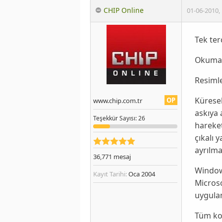
CHIP Online
01-06-2010
,
Tek ter
Okumak
Resimle
Küresel
OP
www.chip.com.tr
askıya 
Teşekkür
Sayısı
: 26
hareke
çıkalı 
ayrılma
36,771
mesaj
Windo
Kayıt Tarihi:
Oca 2004
Microso
uygulam
Tüm ko