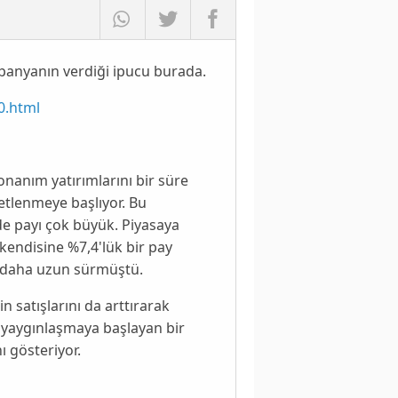
ampanyanın verdiği ipucu burada.
0.html
onanım yatırımlarını bir süre
etlenmeye başlıyor. Bu
de payı çok büyük. Piyasaya
endisine %7,4'lük bir pay
an daha uzun sürmüştü.
in satışlarını da arttırarak
e yaygınlaşmaya başlayan bir
ı gösteriyor.