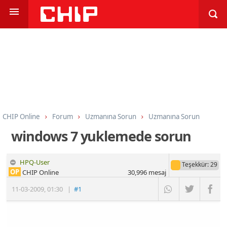
CHIP Online
Forum
Uzmanına Sorun
Uzmanına Sorun
windows 7 yuklemede sorun
HPQ-User
Teşekkür
: 29
OP
CHIP Online
30,996
mesaj
11-03-2009
,
01:30
|
#1