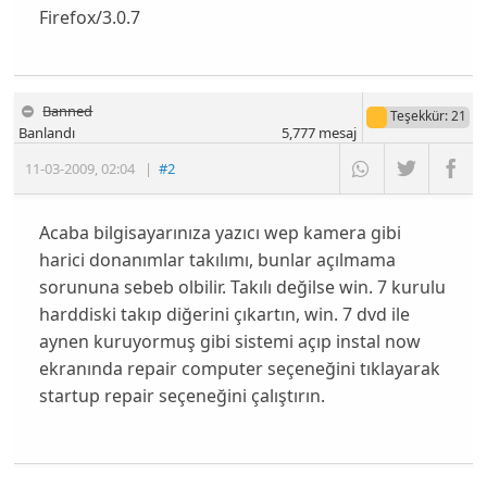
Firefox/3.0.7
Banned
Teşekkür
: 21
Banlandı
5,777
mesaj
11-03-2009
,
02:04
|
#2
Acaba bilgisayarınıza yazıcı wep kamera gibi
harici donanımlar takılımı, bunlar açılmama
sorununa sebeb olbilir. Takılı değilse win. 7 kurulu
harddiski takıp diğerini çıkartın, win. 7 dvd ile
aynen kuruyormuş gibi sistemi açıp instal now
ekranında repair computer seçeneğini tıklayarak
startup repair seçeneğini çalıştırın.