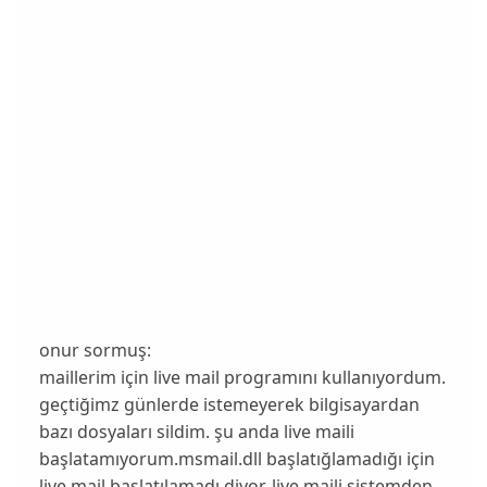
onur sormuş:
maillerim için live mail programını kullanıyordum.
geçtiğimz günlerde istemeyerek bilgisayardan
bazı dosyaları sildim. şu anda live maili
başlatamıyorum.msmail.dll başlatığlamadığı için
live mail başlatılamadı diyor. live maili sistemden