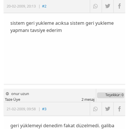
20-02-2009
,
20:13
|
#2
sistem geri yukleme acıksa sistem geri yukleme
yapmanı tavsiye ederim
onur uzun
Teşekkür
: 0
Taze Üye
2
mesaj
21-02-2009
,
09:58
|
#3
geri yüklemeyi denedim fakat düzelmedi. galiba