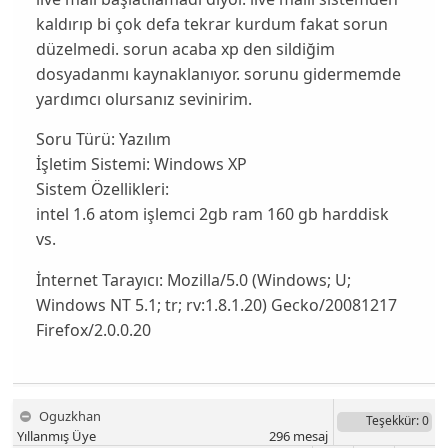
kaldırıp bi çok defa tekrar kurdum fakat sorun
düzelmedi. sorun acaba xp den sildiğim
dosyadanmı kaynaklanıyor. sorunu gidermemde
yardımcı olursanız sevinirim.
Soru Türü:
Yazılım
İşletim Sistemi:
Windows XP
Sistem Özellikleri:
intel 1.6 atom işlemci 2gb ram 160 gb harddisk
vs.
İnternet Tarayıcı:
Mozilla/5.0 (Windows; U;
Windows NT 5.1; tr; rv:1.8.1.20) Gecko/20081217
Firefox/2.0.0.20
Oguzkhan
Teşekkür
: 0
Yıllanmış Üye
296
mesaj