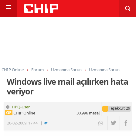
CHIP Online
Forum
Uzmanına Sorun
Uzmanına Sorun
Windows live mail açılırken hata
veriyor
HPQ-User
Teşekkür
: 29
OP
CHIP Online
30,996
mesaj
20-02-2009
,
17:44
|
#1