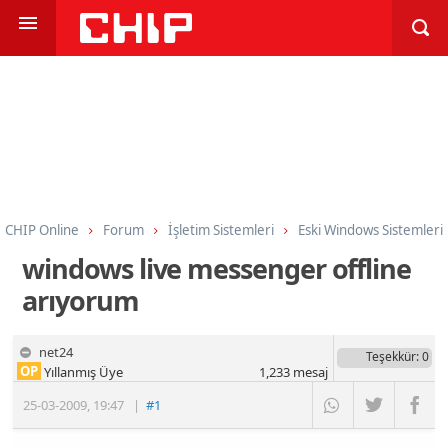
CHIP Online
Forum
İşletim Sistemleri
Eski Windows Sistemleri
windows live messenger offline
arıyorum
net24
Teşekkür
: 0
OP
Yıllanmış Üye
1,233
mesaj
25-03-2009
,
19:47
|
#1