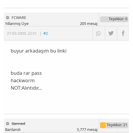
FCWARE
Teşekkür
: 0
Yıllanmış Üye
205
mesaj
27-03-2009
,
22:51
|
#2
buyur arkadaşım bu linki
buda rar pass
hackworm
NOT:Alıntıdır...
Banned
Teşekkür
: 21
Banlandı
5,777
mesaj