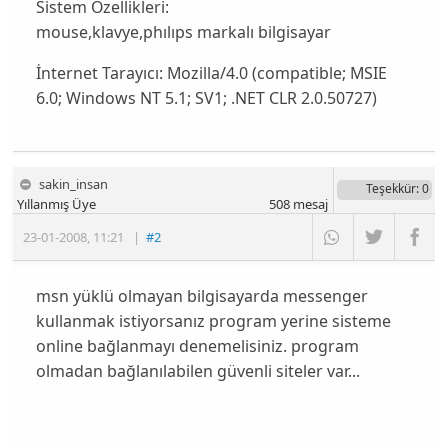
Sistem Özellikleri:
mouse,klavye,phılıps markalı bilgisayar
İnternet Tarayıcı:
Mozilla/4.0 (compatible; MSIE
6.0; Windows NT 5.1; SV1; .NET CLR 2.0.50727)
sakin_insan
Teşekkür
: 0
Yıllanmış Üye
508
mesaj
23-01-2008
,
11:21
|
#2
msn yüklü olmayan bilgisayarda messenger
kullanmak istiyorsanız program yerine sisteme
online bağlanmayı denemelisiniz. program
olmadan bağlanılabilen güvenli siteler var...