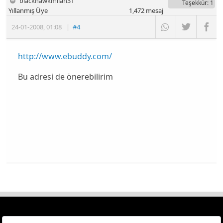
blackhawkmilan31
Teşekkür
: 1
Yıllanmış Üye
1,472
mesaj
24-01-2008
,
01:08
|
#4
http://www.ebuddy.com/
Bu adresi de önerebilirim