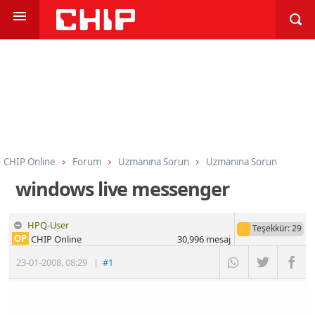
CHIP Online
Forum
Uzmanına Sorun
Uzmanına Sorun
windows live messenger
HPQ-User
Teşekkür
: 29
OP
CHIP Online
30,996
mesaj
23-01-2008
,
08:29
|
#1