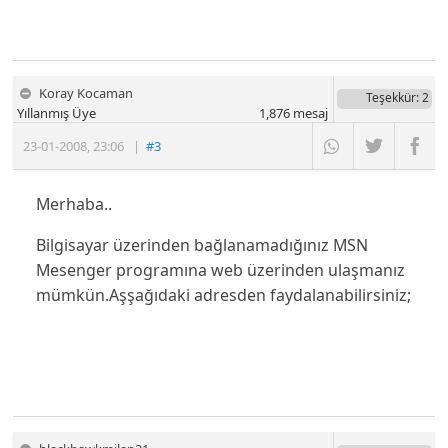
Koray Kocaman
Teşekkür
: 2
Yıllanmış Üye
1,876
mesaj
23-01-2008
,
23:06
|
#3
Merhaba..
Bilgisayar üzerinden bağlanamadığınız MSN
Mesenger programına web üzerinden ulaşmanız
mümkün.Aşşağıdaki adresden faydalanabilirsiniz;