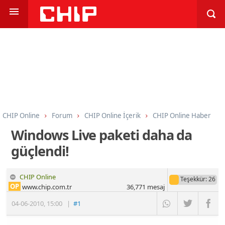
CHIP Online
Forum
CHIP Online İçerik
CHIP Online Haber
Windows Live paketi daha da
güçlendi!
CHIP Online
Teşekkür
: 26
OP
www.chip.com.tr
36,771
mesaj
04-06-2010
,
15:00
|
#1