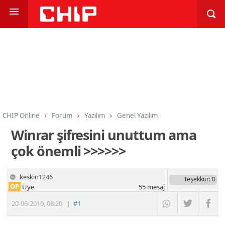
CHIP Online
Forum
Yazılım
Genel Yazılım
Winrar şifresini unuttum ama
çok önemli >>>>>>
keskin1246
Teşekkür
: 0
OP
Üye
55
mesaj
20-06-2010
,
08:20
|
#1