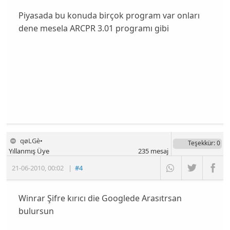
Piyasada bu konuda birçok program var onları
dene mesela ARCPR 3.01 programı gibi
qøLGè•
Teşekkür
: 0
Yıllanmış Üye
235
mesaj
21-06-2010
,
00:02
|
#4
Winrar Şifre kırıcı die Googlede Arasıtrsan
bulursun