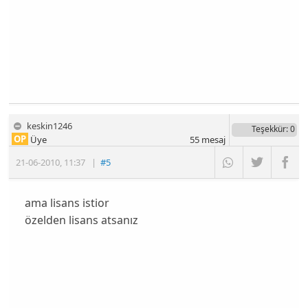
keskin1246
Teşekkür
: 0
OP
Üye
55
mesaj
21-06-2010
,
11:37
|
#5
ama lisans istior
özelden lisans atsanız