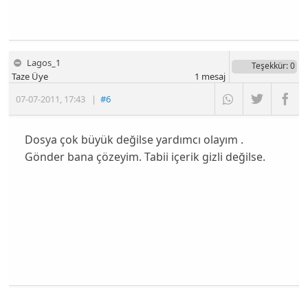
Lagos_1
Teşekkür
: 0
Taze Üye
1
mesaj
07-07-2011
,
17:43
|
#6
Dosya çok büyük değilse yardımcı olayım .
Gönder bana çözeyim. Tabii içerik gizli değilse.