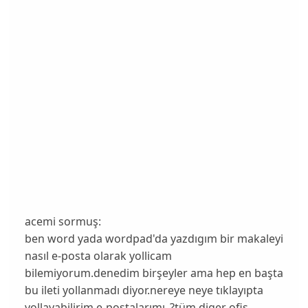
acemi sormuş:
ben word yada wordpad'da yazdıgım bir makaleyi
nasıl e-posta olarak yollicam
bilemiyorum.denedim birşeyler ama hep en başta
bu ileti yollanmadı diyor.nereye neye tıklayıpta
yollayabilirim e-postalarımı_?tüm diger ofis