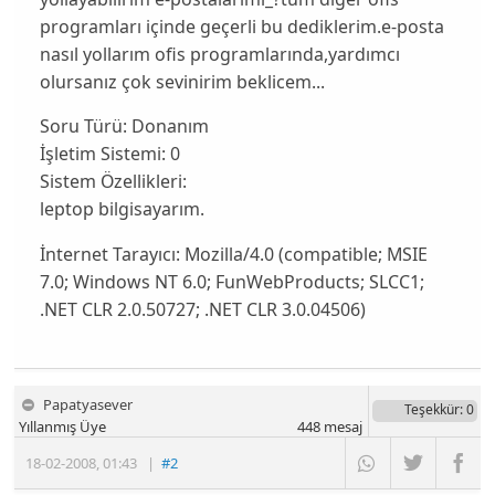
programları içinde geçerli bu dediklerim.e-posta
nasıl yollarım ofis programlarında,yardımcı
olursanız çok sevinirim beklicem...
Soru Türü:
Donanım
İşletim Sistemi:
0
Sistem Özellikleri:
leptop bilgisayarım.
İnternet Tarayıcı:
Mozilla/4.0 (compatible; MSIE
7.0; Windows NT 6.0; FunWebProducts; SLCC1;
.NET CLR 2.0.50727; .NET CLR 3.0.04506)
Papatyasever
Teşekkür
: 0
Yıllanmış Üye
448
mesaj
18-02-2008
,
01:43
|
#2