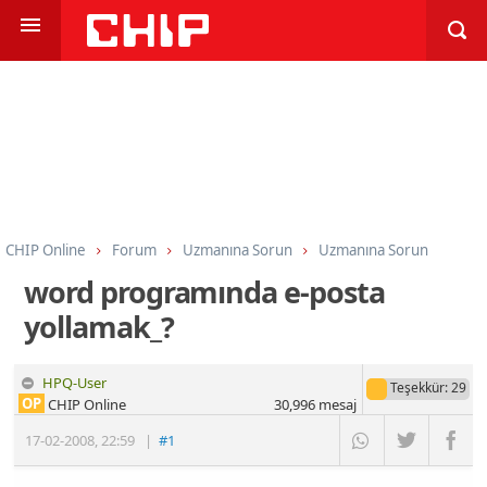
CHIP Online
Forum
Uzmanına Sorun
Uzmanına Sorun
word programında e-posta
yollamak_?
HPQ-User
Teşekkür
: 29
OP
CHIP Online
30,996
mesaj
17-02-2008
,
22:59
|
#1