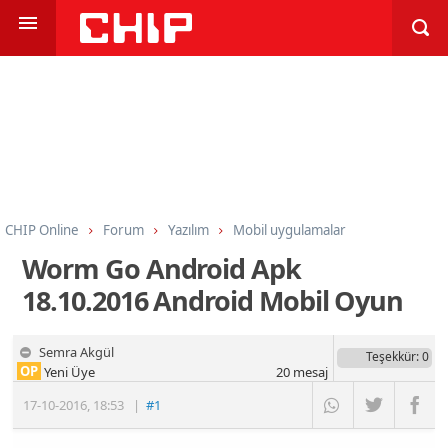
CHIP Online
Forum
Yazılım
Mobil uygulamalar
Worm Go Android Apk
18.10.2016 Android Mobil Oyun
Semra Akgül
Teşekkür
: 0
OP
Yeni Üye
20
mesaj
17-10-2016
,
18:53
|
#1