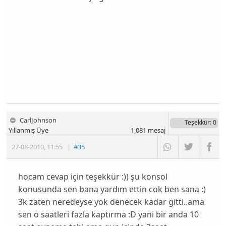
CarlJohnson
Teşekkür
: 0
Yıllanmış Üye
1,081
mesaj
27-08-2010
,
11:55
|
#35
hocam cevap için teşekkür :)) şu konsol
konusunda sen bana yardım ettin cok ben sana :)
3k zaten neredeyse yok denecek kadar gitti..ama
sen o saatleri fazla kaptırma :D yani bir anda 10