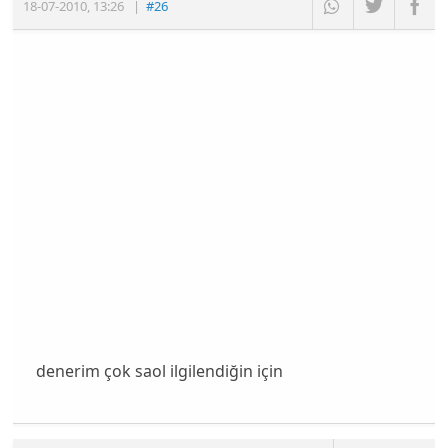
18-07-2010
,
13:26
|
#26
denerim çok saol ilgilendiğin için