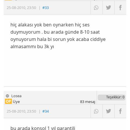
25-08-2010
,
23:50
|
#33
hiç alakası yok ben oynarken hiç ses
duymuyorum . bu arada günde 8-10 saat
oynuyorum hala bi sorun yok acaba ciddiye
almasammı bu 3k yı
Losea
Teşekkür
: 0
OP
Üye
83
mesaj
25-08-2010
,
23:50
|
#34
bu arada konsol 1 yıl garantili