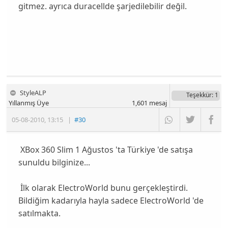
gitmez. ayrıca duracellde şarjedilebilir değil.
StyleALP
Teşekkür
: 1
Yıllanmış Üye
1,601
mesaj
05-08-2010
,
13:15
|
#30
XBox 360 Slim 1 Ağustos 'ta Türkiye 'de satışa
sunuldu bilginize...
İlk olarak ElectroWorld bunu gerçekleştirdi.
Bildiğim kadarıyla hayla sadece ElectroWorld 'de
satılmakta.