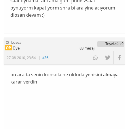
saat oynama tabi ama gun içinde 2saat
oynuyorm kapatıyorm snra bi ara yine acıyorum
diosan devam ;)
Losea
Teşekkür
: 0
OP
Üye
83
mesaj
27-08-2010
,
23:54
|
#36
bu arada senin konsola ne olduda yenisini almaya
karar verdin