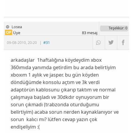
Losea
Teşekkür
: 0
OP
Üye
83
mesaj
09-08-2010
,
20:20
|
#31
arkadaşlar 1haftalığına köydeydim xbox
360ımıda yanımda getirdim bu arada belirtiyim
xboxım 1 aylık ve jasper. bu gün köyden
döndüğümde konsolu açtım ve 3k verdi
adaptörün kablosunu çıkarıp taktım ve normal
çalışmaya başladı ve 30dkdır oynuyorum bir
sorun çıkmadı (trabzonda oturduğumu
belirtiyim) acaba sorun nerden kaynaklanıyor ve
sorun kalıcı mı? lütfen cevap yazın çok
endişeliyim :(