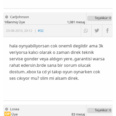
CarlJohnson
Teşekkür
: 0
Yıllanmış Üye
1,081
mesaj
23-08-2010
,
20:12
|
#32
hala oynyabiliyorsan cok onemli degildir ama 3k
veriyorsa kalıcı olarak o zaman direk teknik
servise gonder veya aldıgın yere..garantisi warsa
rahat edersin.brde sana bir sorum olucak
dostum..xbox ta cd yi takıp oyun oynarken cok
ses cıkıyor mu? slim mi alsam direk.
Losea
Teşekkür
: 0
OP
Üye
83
mesaj