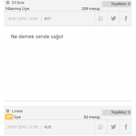
D13rsx
Teşekkür
: 0
Yıllanmış Üye
209
mesaj
18-07-2010
,
13:29
|
#27
Ne demek sende sağol
Losea
Teşekkür
: 0
OP
Üye
83
mesaj
29-07-2010
,
17:38
|
#28