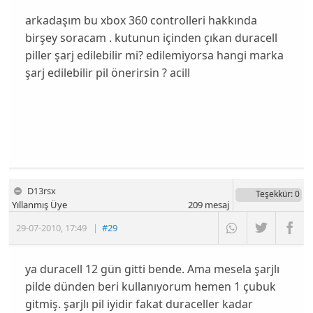
arkadaşım bu xbox 360 controlleri hakkında
birşey soracam . kutunun içinden çıkan duracell
piller şarj edilebilir mi? edilemiyorsa hangi marka
şarj edilebilir pil önerirsin ? acill
D13rsx
Teşekkür
: 0
Yıllanmış Üye
209
mesaj
29-07-2010
,
17:49
|
#29
ya duracell 12 gün gitti bende. Ama mesela şarjlı
pilde dünden beri kullanıyorum hemen 1 çubuk
gitmiş. şarjlı pil iyidir fakat duraceller kadar