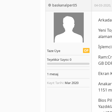
baskanalper05
04-03-2020
,
Arkadaş
Yeni To
alamam
İşlemci
OP
Taze Üye
Ram:Cru
Teşekkür
Sayısı
: 0
GB DDR
Ekran K
1
mesaj
Kayıt Tarihi:
Mar 2020
Anakar
1151 m
Bios Pi
Yazdıkl