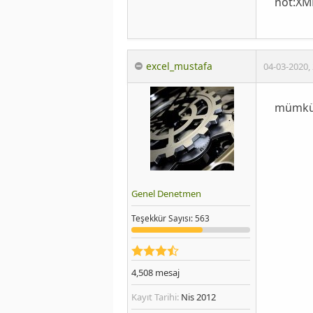
not:XMP
excel_mustafa
04-03-2020
,
mümküns
Genel Denetmen
Teşekkür
Sayısı
: 563
4,508
mesaj
Kayıt Tarihi:
Nis 2012