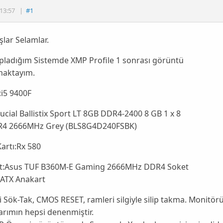
13:57
|
#1
lar Selamlar.
pladığım Sistemde XMP Profile 1 sonrası görüntü
aktayım.
:i5 9400F
cial Ballistix Sport LT 8GB DDR4-2400 8 GB 1 x 8
4 2666MHz Grey (BLS8G4D240FSBK)
artı:Rx 580
t:Asus TUF B360M-E Gaming 2666MHz DDR4 Soket
ATX Anakart
li Sök-Tak, CMOS RESET, ramleri silgiyle silip takma. Monitö
arımın hepsi denenmiştir.