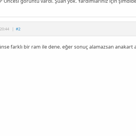
 Öncesi görüntü vardı. Şuan yok. Yardımlarınız için şimdide
20:44
|
#2
e farklı bir ram ile dene. eğer sonuç alamazsan anakart arı