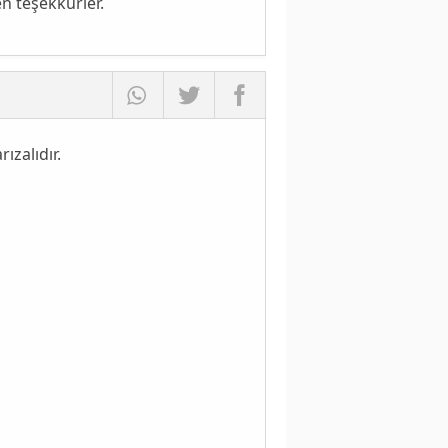
n teşekkürler.
zalıdır.