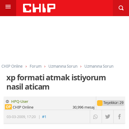
CHIP Online
Forum
Uzmanına Sorun
Uzmanına Sorun
xp formati atmak istiyorum
nasil aticam
HPQ-User
Teşekkür
: 29
OP
CHIP Online
30,996
mesaj
03-03-2009
,
17:20
|
#1