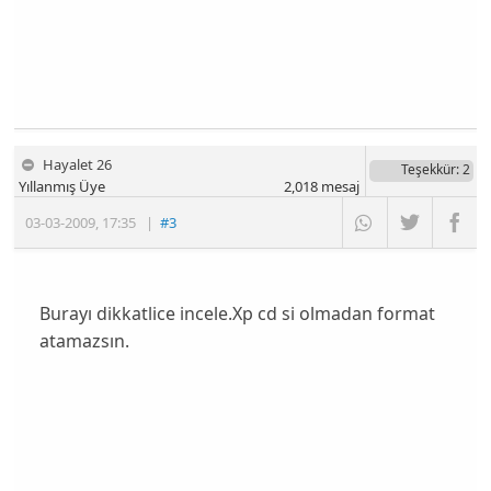
Hayalet 26
Teşekkür
: 2
Yıllanmış Üye
2,018
mesaj
03-03-2009
,
17:35
|
#3
Burayı dikkatlice incele.Xp cd si olmadan format
atamazsın.