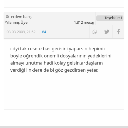
erdem barış
Teşekkür
: 1
Yıllanmış Üye
1,312
mesaj
03-03-2009
,
21:52
|
#4
cdyi tak resete bas gerisini yaparsın hepimiz
böyle öğrendik önemli dosyalarının yedeklerini
almayı unutma hadi kolay gelsin.ardaşların
verdiği linklere de bi göz gezdirsen yeter.