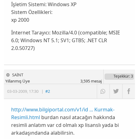
İşletim Sistemi:
Windows XP
Sistem Özellikleri:
xp 2000
İnternet Tarayıcı:
Mozilla/4.0 (compatible; MSIE
6.0; Windows NT 5.1; SV1; GTB5; .NET CLR
2.0.50727)
SAİNT
Teşekkür
: 3
Yıllanmış Üye
3,595
mesaj
03-03-2009
,
17:30
|
#2
http://www.bilgiportal.com/v1/id ... Kurmak-
Resimli.html
burdan nasıl atacağın hakkında
resimli anlatım var cd olmalı xp lisanslı yada bi
arkadaşındanda alabilirsin.