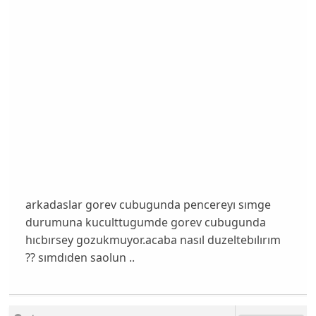
arkadaslar gorev cubugunda pencereyı sımge
durumuna kuculttugumde gorev cubugunda
hıcbırsey gozukmuyor.acaba nasıl duzeltebılırım
?? sımdıden saolun ..