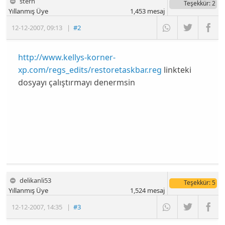
stern
Teşekkür
: 2
Yıllanmış Üye
1,453
mesaj
12-12-2007
,
09:13
|
#2
http://www.kellys-korner-
xp.com/regs_edits/restoretaskbar.reg
linkteki
dosyayı çalıştırmayı denermsin
delikanli53
Teşekkür
: 5
Yıllanmış Üye
1,524
mesaj
12-12-2007
,
14:35
|
#3