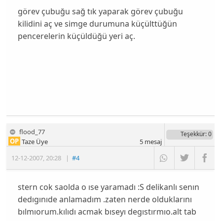
görev çubuğu sağ tık yaparak görev çubuğu
kilidini aç ve simge durumuna küçülttüğün
pencerelerin küçüldüğü yeri aç.
flood_77
Teşekkür
: 0
OP
Taze Üye
5
mesaj
12-12-2007
,
20:28
|
#4
stern cok saolda o ıse yaramadı :S delikanlı senın
dedıgınıde anlamadım .zaten nerde olduklarını
bılmıorum.kılıdı acmak bıseyı degıstırmıo.alt tab