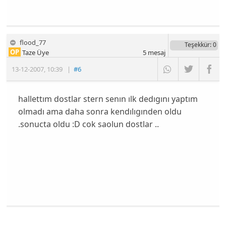
flood_77
Teşekkür
: 0
OP
Taze Üye
5
mesaj
13-12-2007
,
10:39
|
#6
hallettım dostlar stern senın ılk dedıgını yaptım
olmadı ama daha sonra kendılıgınden oldu
.sonucta oldu :D cok saolun dostlar ..