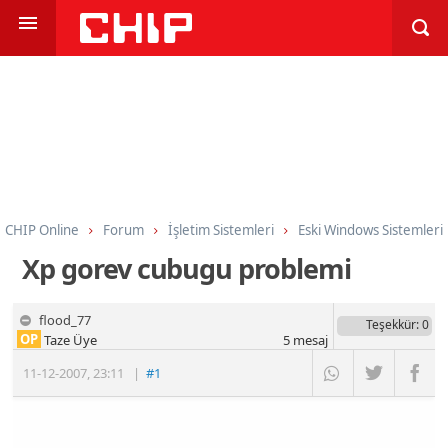
CHIP Online
Forum
İşletim Sistemleri
Eski Windows Sistemleri
Xp gorev cubugu problemi
flood_77
Teşekkür
: 0
OP
Taze Üye
5
mesaj
11-12-2007
,
23:11
|
#1