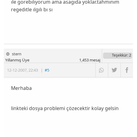
ıle gorebılıyorum ama asagıda yoklar.tahmınım
regedıtle ılgılı bı sı
stern
Teşekkür
: 2
Yıllanmış Üye
1,453
mesaj
12-12-2007
,
22:43
|
#5
Merhaba
linkteki dosya problemi çözecektir kolay gelsin