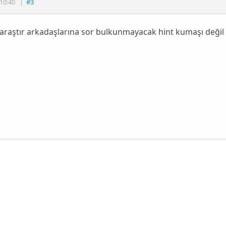
10:40
|
#3
araştır arkadaşlarına sor bulkunmayacak hint kumaşı değil