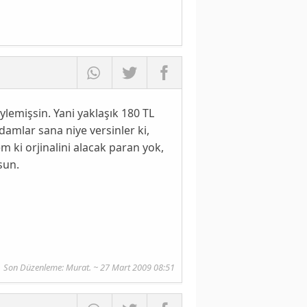
öylemişsin. Yani yaklaşık 180 TL
damlar sana niye versinler ki,
 ki orjinalini alacak paran yok,
sun.
Son Düzenleme: Murat. ~ 27 Mart 2009 08:51