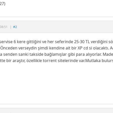
27)
08:51
|
#2
 servise 6 kere gittiğini ve her seferinde 25-30 TL verdiğini s
 Önceden verseydin şimdi kendine ait bir XP cd si olacaktı. A
 senden sanki takside bağlamışlar gibi para alıyorlar. Madem
tte bir araştır, özellikle torrent sitelerinde var.Mutlaka bulur