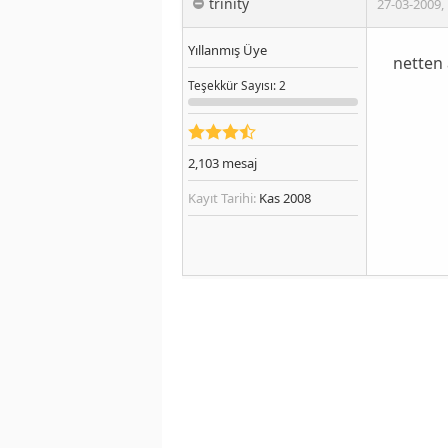
trinity
27-03-2009
,
Yıllanmış Üye
netten 
Teşekkür
Sayısı
: 2
2,103
mesaj
Kayıt Tarihi:
Kas 2008