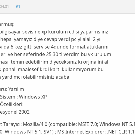
04:01
|
#1
ormuş:
bilgisayar sevisine xp kurulum cd si yaparmsıınz
epsı yamayız dıye cevap verdi pc yi alalı 2 yıl
ılda 6 kez gitti servise 4dunde format attıklarını
ler ve her seferinde 25 30 tl verdim bu vk urulum
nasıl temın edebilirim diyeceksınız kı orjınalini al
 pahalı maalesef krdi kartı kullanmıyorum bu
yardımcı olabilirmisiniz acaba
ürü:
Yazılım
 Sistemi:
Windows XP
Özellikleri:
fesyonel 2002
t Tarayıcı:
Mozilla/4.0 (compatible; MSIE 7.0; Windows NT 5.1
0; Windows NT 5.1; SV1) ; MS Internet Explorer; .NET CLR 1.1