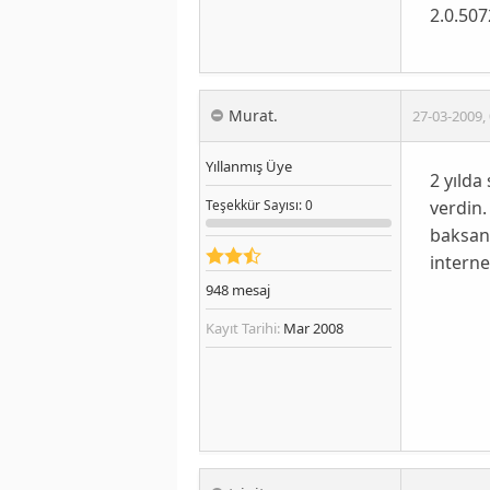
2.0.507
Murat.
27-03-2009
,
Yıllanmış Üye
2 yılda
verdin.
Teşekkür
Sayısı
: 0
baksana
interne
948
mesaj
Kayıt Tarihi:
Mar 2008