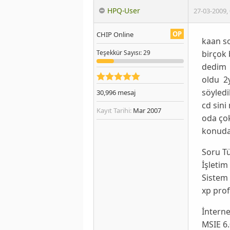
HPQ-User
27-03-2009
,
OP
CHIP Online
kaan s
birçok 
Teşekkür
Sayısı
: 29
dedim h
oldu 2y
söyledi
30,996
mesaj
cd sini 
Kayıt Tarihi:
Mar 2007
oda çok
konuda 
Soru T
İşletim
Sistem 
xp pro
İnterne
MSIE 6.