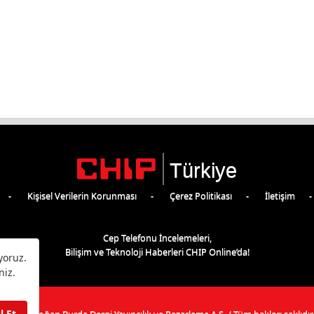
Türkiye
Kişisel Verilerin Korunması
Çerez Politikası
İletişim
Cep Telefonu İncelemeleri,
Bilişim ve Teknoloji Haberleri CHIP Online’da!
©
2026
Doğan Burda Dergi Yayıncılık ve Pazarlama A.Ş.
/ Tüm hakları saklıdır.