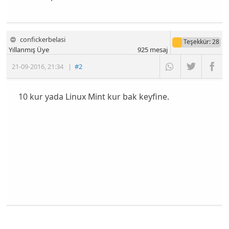
confickerbelasi
Teşekkür
: 28
Yıllanmış Üye
925
mesaj
21-09-2016
,
21:34
|
#2
10 kur yada Linux Mint kur bak keyfine.