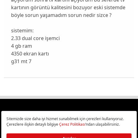
kartının görüntü kalitesini bozuyor eski sistemde
böyle sorun yaşamadım sorun nedir sizce ?
sistemim:
2.33 dual core işemci
4 gb ram
4350 ekran kartı
g31 mt 7
Türkiye
Cep Telefonu İncelemeleri,
Bilişim ve Teknoloji Haberleri CHIP Online’da!