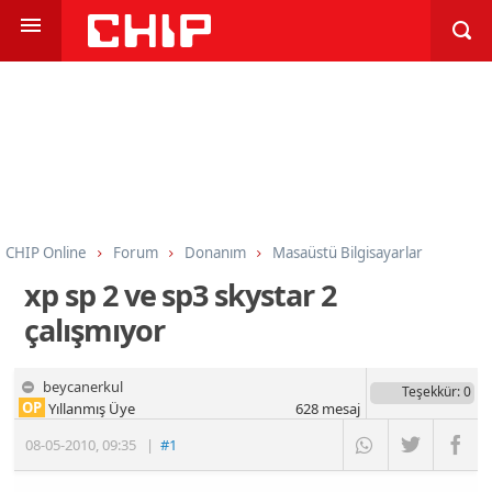
CHIP Online
Forum
Donanım
Masaüstü Bilgisayarlar
xp sp 2 ve sp3 skystar 2
çalışmıyor
beycanerkul
Teşekkür
: 0
OP
Yıllanmış Üye
628
mesaj
08-05-2010
,
09:35
|
#1