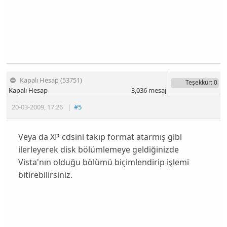
Kapalı Hesap (53751)
Teşekkür
: 0
Kapalı Hesap
3,036
mesaj
20-03-2009
,
17:26
|
#5
Veya da XP cdsini takıp format atarmış gibi
ilerleyerek disk bölümlemeye geldiğinizde
Vista'nın olduğu bölümü biçimlendirip işlemi
bitirebilirsiniz.