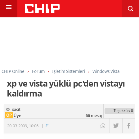
CHIP Online
Forum
İşletim Sistemleri
Windows Vista
xp ve vista yüklü pc'den vistayı
kaldırma
sacit
Teşekkür
: 0
OP
Üye
66
mesaj
20-03-2009
,
10:06
|
#1