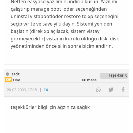
Netten easybsd yazılımını indirip kurun. Yazılımı
çalıştırıp menage boot loder seçeneğinden
uninstal vistabootloder restore to xp seçeneğini
seçip write ve save yi tıklayın. Sistemi yeniden
başlatın (direk xp açılacak, sistem vistayı
görmeyecektir) vistanın kurulu olduğu diski disk
yeönetiminden önce silin sonra biçimlendirin.
sacit
Teşekkür
: 0
OP
Üye
66
mesaj
20-03-2009
,
17:18
|
#4
teşekkürler bilgi için ağzınıza sağlık