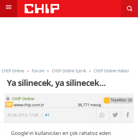
CHIP Online
Forum
CHIP Online İçerik
CHIP Online Haber
Ya silinecek, ya silinecek...
CHIP Online
Teşekkür
: 26
OP
www.chip.com.tr
36,771
mesaj
25-06-2013
,
17:30
|
#1
Google'ın kullanıcıları en çok rahatsız eden