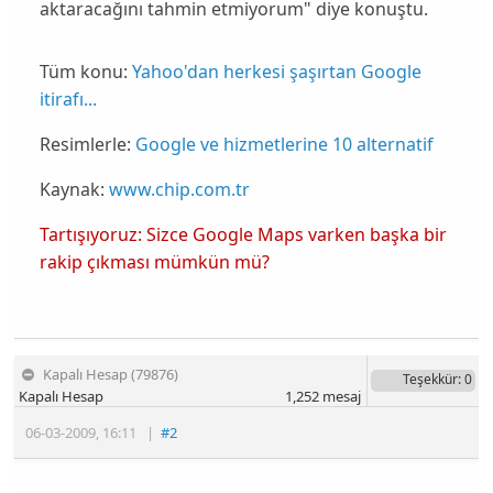
aktaracağını tahmin etmiyorum" diye konuştu.
Tüm konu:
Yahoo'dan herkesi şaşırtan Google
itirafı...
Resimlerle:
Google ve hizmetlerine 10 alternatif
Kaynak:
www.chip.com.tr
Tartışıyoruz: Sizce Google Maps varken başka bir
rakip çıkması mümkün mü?
Kapalı Hesap (79876)
Teşekkür
: 0
Kapalı Hesap
1,252
mesaj
06-03-2009
,
16:11
|
#2