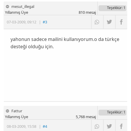
mesut_illegal
Teşekkür
: 1
Yıllanmış Üye
810
mesaj
07-03-2009
,
09:12
|
#3
yahonun sadece mailini kullanıyorum.o da türkçe
desteği olduğu için.
Fattur
Teşekkür
: 1
Yıllanmış Üye
5,768
mesaj
08-03-2009
,
15:58
|
#4