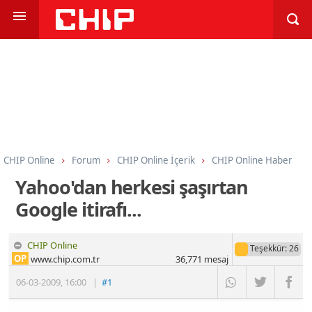
CHIP Online
Forum
CHIP Online İçerik
CHIP Online Haber
Yahoo'dan herkesi şaşırtan
Google itirafı...
CHIP Online
Teşekkür
: 26
OP
www.chip.com.tr
36,771
mesaj
06-03-2009
,
16:00
|
#1