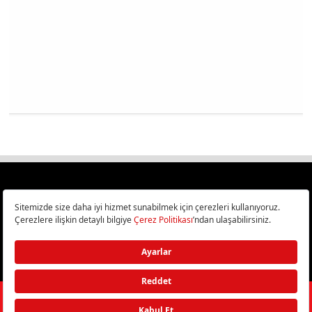
Türkiye
Cep Telefonu İncelemeleri,
Bilişim ve Teknoloji Haberleri CHIP Online’da!
©
2026
Doğan Burda Dergi Yayıncılık ve Pazarlama A.Ş.
/ Tüm hakları