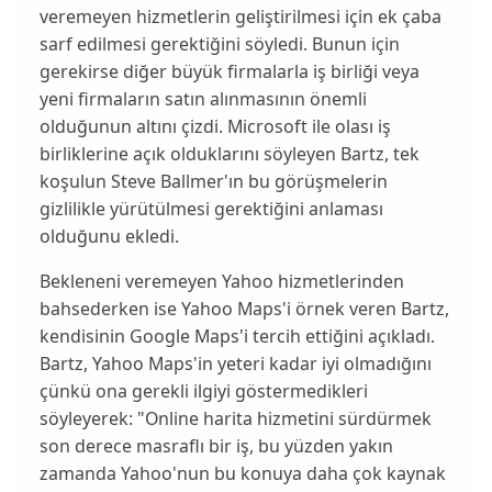
veremeyen hizmetlerin geliştirilmesi için ek çaba
sarf edilmesi gerektiğini söyledi. Bunun için
gerekirse diğer büyük firmalarla iş birliği veya
yeni firmaların satın alınmasının önemli
olduğunun altını çizdi.
Microsoft
ile olası iş
birliklerine açık olduklarını söyleyen
Bartz
, tek
koşulun
Steve Ballmer
'ın bu görüşmelerin
gizlilikle yürütülmesi gerektiğini anlaması
olduğunu ekledi.
Bekleneni veremeyen
Yahoo
hizmetlerinden
bahsederken ise
Yahoo Maps
'i örnek veren
Bartz
,
kendisinin
Google Maps
'i tercih ettiğini açıkladı.
Bartz
,
Yahoo Map
s'in yeteri kadar iyi olmadığını
çünkü ona gerekli ilgiyi göstermedikleri
söyleyerek: "Online harita hizmetini sürdürmek
son derece masraflı bir iş, bu yüzden yakın
zamanda
Yahoo
'nun bu konuya daha çok kaynak