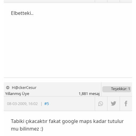
Elbetteki..
H@ckerCesur
Teşekkür
: 1
Yıllanmış Üye
1,881
mesaj
08-03-2009
,
16:02
|
#5
Tabiki çıkacaktır fakat google maps kadar tutulur
mu bilinmez :)